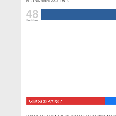
21 Novembro, 2023
0
Tânia Laranjo protagoniza novo mo
48
Cristina Ferreira faz aviso sério sob
Partilhas
Aproximação? Margarida Corceiro “v
Grávida? Noélia Pereira faz revelaç
Catarina Miranda critica trabalho
Andrea Soares revela que esteve gr
Maria Botelho Moniz coloca ‘pontos
Sara Santos fica em “pânico” durant
Filipe Delgado volta a imitar o inst
Gonçalo Quinaz CRITICA “dança” d
Catarina Miranda revela “cachet” ap
PSP já tomou medidas em relação a
Inês e Dylan divertem fãs com vídeo
Gostou do Artigo ?
Diogo ARRASA Ariana: “Tu sabias q
Nem vai acreditar na atual profissã