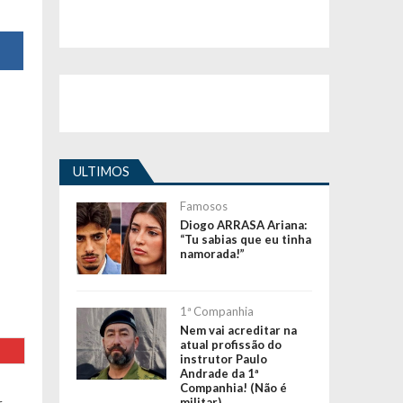
ULTIMOS
Famosos
Diogo ARRASA Ariana:
“Tu sabias que eu tinha
namorada!”
1ª Companhia
Nem vai acreditar na
atual profissão do
instrutor Paulo
Andrade da 1ª
Companhia! (Não é
militar)