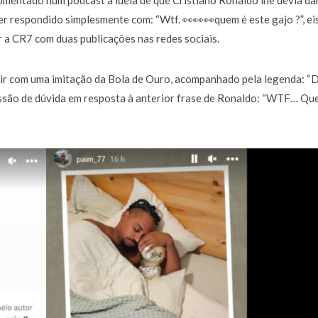
omentado num podcast a ideia de que Cristiano Ronaldo lhe devia da
a de 400 euros POR DIA enquanto comentador na TVI
30 JANEIRO, 2026
r respondido simplesmente com: “Wtf. 👀👀👀quem é este gajo ?”, ei
 a CR7 com duas publicações nas redes sociais.
mir com uma imitação da Bola de Ouro, acompanhado pela legenda: “
ressão de dúvida em resposta à anterior frase de Ronaldo: “WTF… Qu