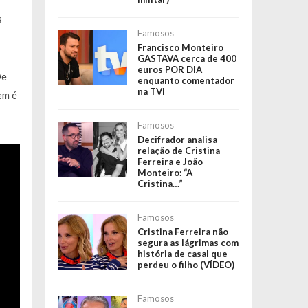
r
s
Famosos
Francisco Monteiro
GASTAVA cerca de 400
euros POR DIA
De
enquanto comentador
na TVI
em é
Famosos
Decifrador analisa
relação de Cristina
Ferreira e João
Monteiro: “A
Cristina…”
Famosos
Cristina Ferreira não
segura as lágrimas com
história de casal que
perdeu o filho (VÍDEO)
Famosos