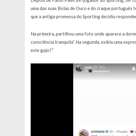
Depois de Fábio Paim, ex-jogador do Sporting, ter c
Francisco Monteiro GASTAVA cerc
uma das suas Bolas de Ouro e do craque português te
que a antiga promessa do Sporting decidiu responder
Na primeira, partilhou uma foto onde aparece a dor
consciência tranquila”. Na segunda, exibiu uma exp
este gajo?.”