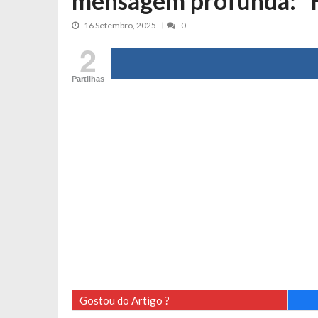
mensagem profunda: “H
Cristina Ferreira faz aviso sério sob
16 Setembro, 2025
0
Aproximação? Margarida Corceiro “v
2
Grávida? Noélia Pereira faz revelaç
Catarina Miranda critica trabalho
Partilhas
Andrea Soares revela que esteve gr
Maria Botelho Moniz coloca ‘pontos
Sara Santos fica em “pânico” durant
Filipe Delgado volta a imitar o inst
Gonçalo Quinaz CRITICA “dança” d
Catarina Miranda revela “cachet” ap
PSP já tomou medidas em relação a
Inês e Dylan divertem fãs com vídeo
Diogo ARRASA Ariana: “Tu sabias q
Nem vai acreditar na atual profissã
Gostou do Artigo ?
Francisco Monteiro GASTAVA cerc