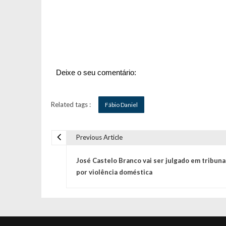
Deixe o seu comentário:
Related tags :
Fábio Daniel
Previous Article
N
José Castelo Branco vai ser julgado em tribuna
a
por violência doméstica
v
e