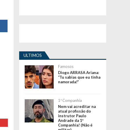
ULTIMOS
Famosos
Diogo ARRASA Ariana:
“Tu sabias que eu tinha
namorada!”
1ª Companhia
Nem vai acreditar na
atual profissão do
instrutor Paulo
Andrade da 1ª
Companhia! (Não é
militar)