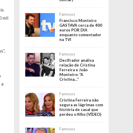
is
Famosos
0 mil
Francisco Monteiro
GASTAVA cerca de 400
euros POR DIA
enquanto comentador
na TVI
s”,
Famosos
Decifrador analisa
relação de Cristina
Ferreira e João
Monteiro: “A
o
Cristina…”
 a
Famosos
Cristina Ferreira não
segura as lágrimas com
história de casal que
perdeu o filho (VÍDEO)
Famosos