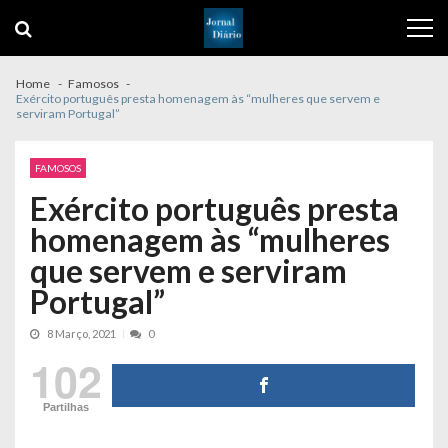
Skip
Skip
to
to
navigation
content
Home
Famosos
Exército português presta homenagem às “mulheres que servem e
serviram Portugal”
FAMOSOS
Exército português presta
homenagem às “mulheres
que servem e serviram
Portugal”
8 Março, 2021
0
102
Partilhas