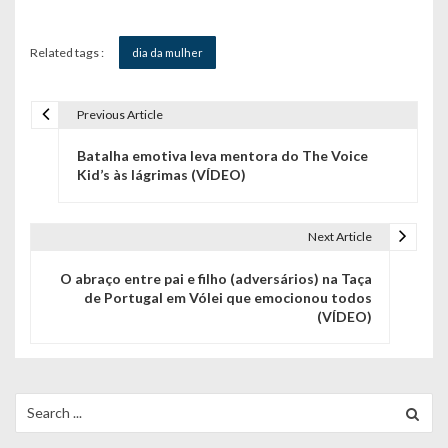
Related tags :
dia da mulher
Previous Article
N
Batalha emotiva leva mentora do The Voice
a
Kid’s às lágrimas (VÍDEO)
v
e
Next Article
g
O abraço entre pai e filho (adversários) na Taça
de Portugal em Vólei que emocionou todos
a
(VÍDEO)
ç
ã
Search
o
for: