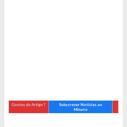
Gostou do Artigo ?
Subscrever Notícias ao
Minuto