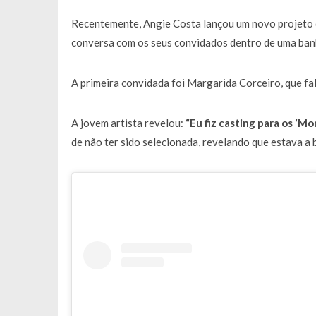
Francisco Monteiro GASTAVA cerc
Recentemente, Angie Costa lançou um novo projeto q
conversa com os seus convidados dentro de uma ban
A primeira convidada foi Margarida Corceiro, que fa
A jovem artista revelou:
“
Eu fiz casting para os ‘
de não ter sido selecionada, revelando que estava a b