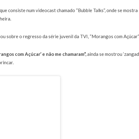
a de 400 euros POR DIA enquanto comentador na TVI
30 JANEIRO, 2026
ue consiste num videocast chamado “Bubble Talks”, onde se mostra 
heira.
lou sobre o regresso da série juvenil da TVI, “Morangos com Açúcar”
Morangos com Açúcar’ e não me chamaram
“,
ainda se mostrou ‘zangad
rincar.