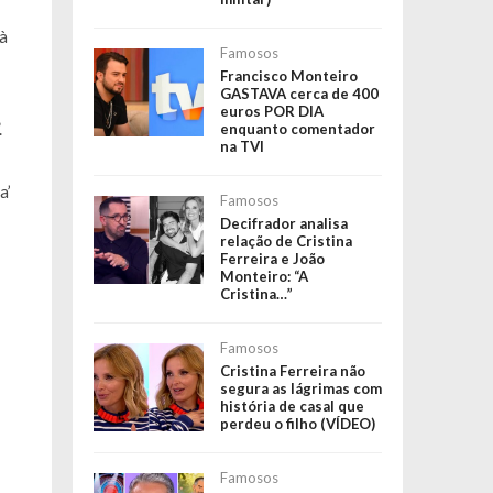
à
Famosos
Francisco Monteiro
GASTAVA cerca de 400
euros POR DIA
.
enquanto comentador
na TVI
a’
Famosos
Decifrador analisa
relação de Cristina
Ferreira e João
Monteiro: “A
Cristina…”
Famosos
Cristina Ferreira não
segura as lágrimas com
história de casal que
perdeu o filho (VÍDEO)
Famosos