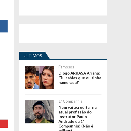
ULTIMOS
Famosos
Diogo ARRASA Ariana:
“Tu sabias que eu tinha
namorada!”
1ª Companhia
Nem vai acreditar na
atual profissão do
instrutor Paulo
Andrade da 1ª
Companhia! (Não é
militar)