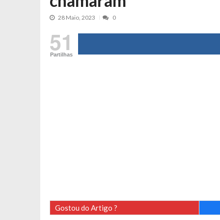
chamaram”
Tânia Laranjo protagoniza novo mo
28 Maio, 2023
0
Cristina Ferreira faz aviso sério sob
51
Aproximação? Margarida Corceiro “v
Grávida? Noélia Pereira faz revelaç
Partilhas
Catarina Miranda critica trabalho
Andrea Soares revela que esteve gr
Maria Botelho Moniz coloca ‘pontos
Sara Santos fica em “pânico” durant
Filipe Delgado volta a imitar o inst
Gonçalo Quinaz CRITICA “dança” d
Catarina Miranda revela “cachet” ap
PSP já tomou medidas em relação a
Inês e Dylan divertem fãs com vídeo
Diogo ARRASA Ariana: “Tu sabias q
Gostou do Artigo ?
Nem vai acreditar na atual profissã