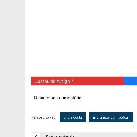
Gostou do Artigo ?
Deixe o seu comentário:
Related tags :
angie costa
morangos com açúcar
Previous Article