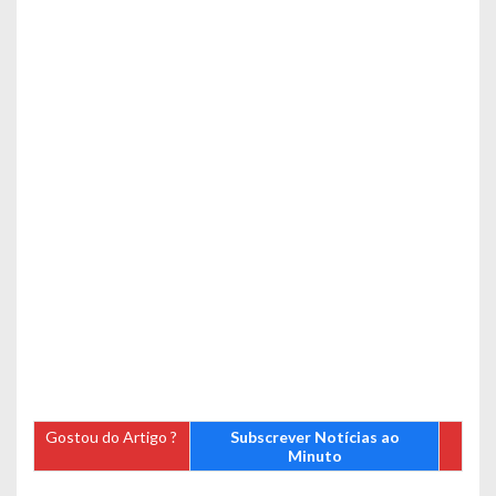
Gostou do Artigo ?
Subscrever Notícias ao
Minuto