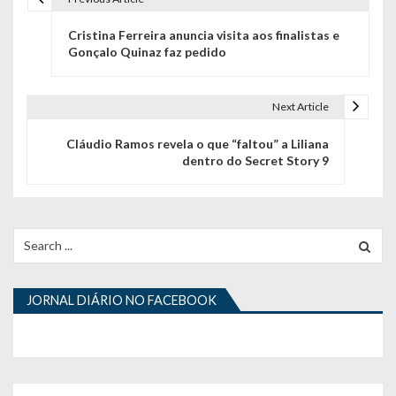
N
Cristina Ferreira anuncia visita aos finalistas e
a
Gonçalo Quinaz faz pedido
v
e
Next Article
g
Cláudio Ramos revela o que “faltou” a Liliana
dentro do Secret Story 9
a
ç
ã
Search
for:
o
d
JORNAL DIÁRIO NO FACEBOOK
e
a