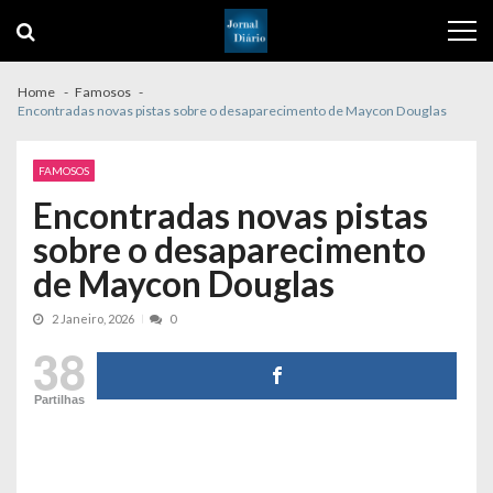
Skip
Skip
to
to
navigation
content
Home
Famosos
Encontradas novas pistas sobre o desaparecimento de Maycon Douglas
FAMOSOS
Encontradas novas pistas
sobre o desaparecimento
de Maycon Douglas
2 Janeiro, 2026
0
38
Partilhas