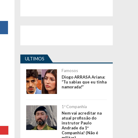
ULTIMOS
Famosos
Diogo ARRASA Ariana:
“Tu sabias que eu tinha
namorada!”
1ª Companhia
Nem vai acreditar na
atual profissão do
instrutor Paulo
Andrade da 1ª
Companhia! (Não é
militar)