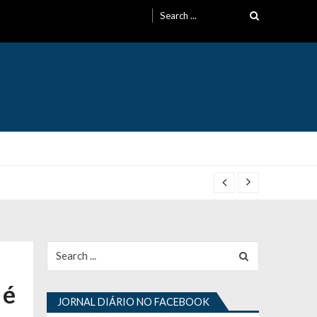
Search
for:
Search
for:
 é
JORNAL DIÁRIO NO FACEBOOK