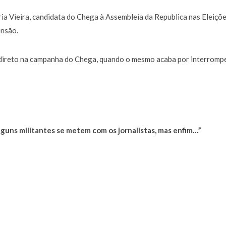
a de 400 euros POR DIA enquanto comentador na TVI
30 JANEIRO, 2026
ria Vieira, candidata do Chega à Assembleia da Republica nas Eleiçõ
ensão.
u direto na campanha do Chega, quando o mesmo acaba por interrompe
alguns militantes se metem com os jornalistas, mas enfim…”