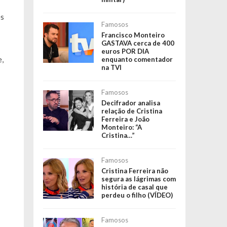
es
Famosos
Francisco Monteiro
GASTAVA cerca de 400
euros POR DIA
,
enquanto comentador
na TVI
Famosos
Decifrador analisa
relação de Cristina
Ferreira e João
Monteiro: “A
Cristina…”
Famosos
Cristina Ferreira não
segura as lágrimas com
história de casal que
perdeu o filho (VÍDEO)
Famosos