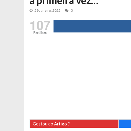
a primeira vez…”
Tânia Laranjo protagoniza novo mo
29 Janeiro, 2022
0
Cristina Ferreira faz aviso sério sob
107
Aproximação? Margarida Corceiro “v
Grávida? Noélia Pereira faz revelaç
Partilhas
Catarina Miranda critica trabalho
Andrea Soares revela que esteve gr
Maria Botelho Moniz coloca ‘pontos
Sara Santos fica em “pânico” durant
Filipe Delgado volta a imitar o inst
Gonçalo Quinaz CRITICA “dança” d
Catarina Miranda revela “cachet” ap
PSP já tomou medidas em relação a
Inês e Dylan divertem fãs com vídeo
Diogo ARRASA Ariana: “Tu sabias q
Gostou do Artigo ?
Nem vai acreditar na atual profissã