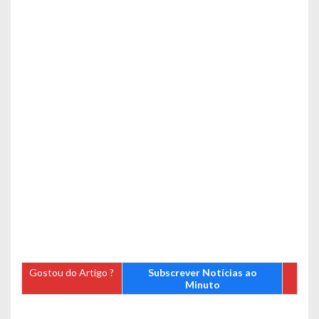
Gostou do Artigo ?
Subscrever Notícias ao
Minuto