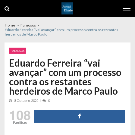
Skip
Skip
to
to
navigation
content
Home
Famosos
Eduardo Ferreira “vai avançar” com um processo contra os restantes
herdeiros de Marco Paulo
FAMOSOS
Eduardo Ferreira “vai
avançar” com um processo
contra os restantes
herdeiros de Marco Paulo
8 Outubro, 2025
0
108
Partilhas