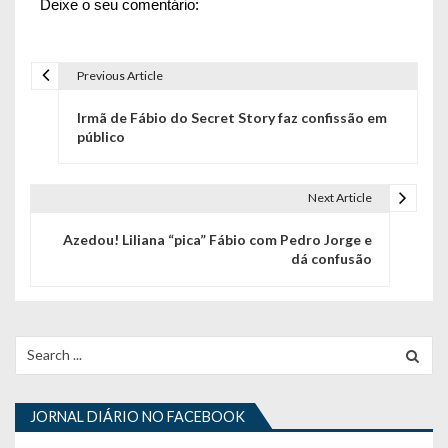
Deixe o seu comentário:
Previous Article
N
Irmã de Fábio do Secret Story faz confissão em
a
público
v
e
Next Article
g
Azedou! Liliana “pica” Fábio com Pedro Jorge e
dá confusão
a
ç
ã
Search
for:
o
d
JORNAL DIÁRIO NO FACEBOOK