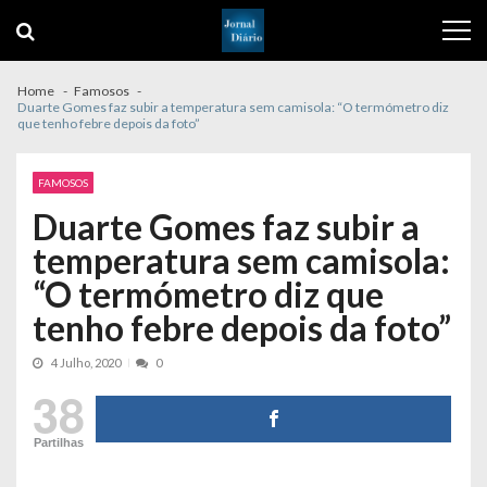
Skip
Skip
to
to
navigation
content
Home
Famosos
Duarte Gomes faz subir a temperatura sem camisola: “O termómetro diz
que tenho febre depois da foto”
FAMOSOS
Duarte Gomes faz subir a
temperatura sem camisola:
“O termómetro diz que
tenho febre depois da foto”
4 Julho, 2020
0
38
Partilhas