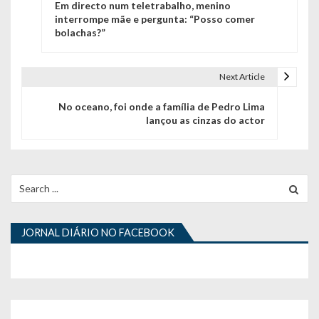
Em directo num teletrabalho, menino
a
interrompe mãe e pergunta: “Posso comer
bolachas?”
v
e
Next Article
g
No oceano, foi onde a família de Pedro Lima
a
lançou as cinzas do actor
ç
ã
Search
o
for:
d
JORNAL DIÁRIO NO FACEBOOK
e
a
r