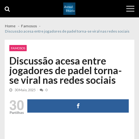
Skip
Skip
to
to
navigation
content
Home
Famosos
Discussão acesa entre jogadores de padel torna-se viral nas redes sociais
FAMOSOS
Discussão acesa entre
jogadores de padel torna-
se viral nas redes sociais
30 Maio, 2025
0
30
Partilhas