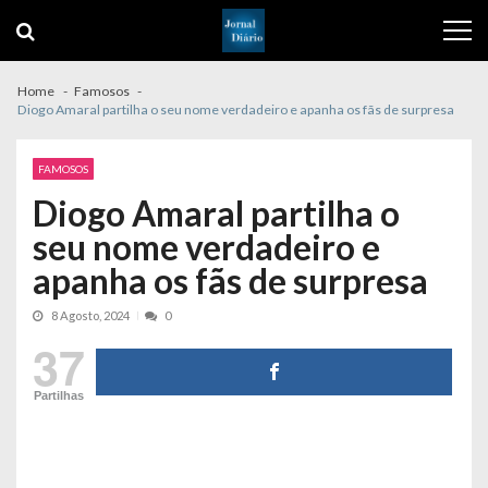
Skip
Skip
to
to
navigation
content
Home
Famosos
Diogo Amaral partilha o seu nome verdadeiro e apanha os fãs de surpresa
FAMOSOS
Diogo Amaral partilha o
seu nome verdadeiro e
apanha os fãs de surpresa
8 Agosto, 2024
0
37
Partilhas