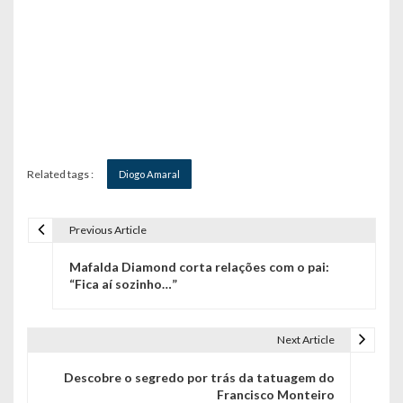
Related tags :
Diogo Amaral
Previous Article
N
Mafalda Diamond corta relações com o pai:
a
“Fica aí sozinho…”
v
e
Next Article
g
Descobre o segredo por trás da tatuagem do
Francisco Monteiro