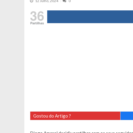
12 Julho, 2024
0
Tânia Laranjo protagoniza novo mo
36
Cristina Ferreira faz aviso sério sob
Partilhas
Aproximação? Margarida Corceiro “v
Grávida? Noélia Pereira faz revelaç
Catarina Miranda critica trabalho
Andrea Soares revela que esteve gr
Maria Botelho Moniz coloca ‘pontos
Sara Santos fica em “pânico” durant
Filipe Delgado volta a imitar o inst
Gonçalo Quinaz CRITICA “dança” d
Catarina Miranda revela “cachet” ap
PSP já tomou medidas em relação a
Inês e Dylan divertem fãs com vídeo
Gostou do Artigo ?
Diogo ARRASA Ariana: “Tu sabias q
Nem vai acreditar na atual profissã