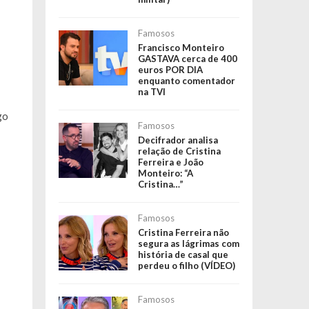
Famosos
Francisco Monteiro
GASTAVA cerca de 400
euros POR DIA
enquanto comentador
na TVI
go
Famosos
Decifrador analisa
relação de Cristina
Ferreira e João
Monteiro: “A
Cristina…”
Famosos
Cristina Ferreira não
segura as lágrimas com
história de casal que
perdeu o filho (VÍDEO)
Famosos