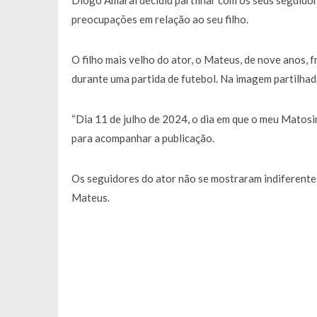
Diogo Amaral decidiu partilhar com os seus seguidores
Francisco Monteiro GASTAVA cerc
preocupações em relação ao seu filho.
O filho mais velho do ator, o Mateus, de nove anos, 
durante uma partida de futebol. Na imagem partilhad
“Dia 11 de julho de 2024, o dia em que o meu Matosin
para acompanhar a publicação.
Os seguidores do ator não se mostraram indiferente
Mateus.