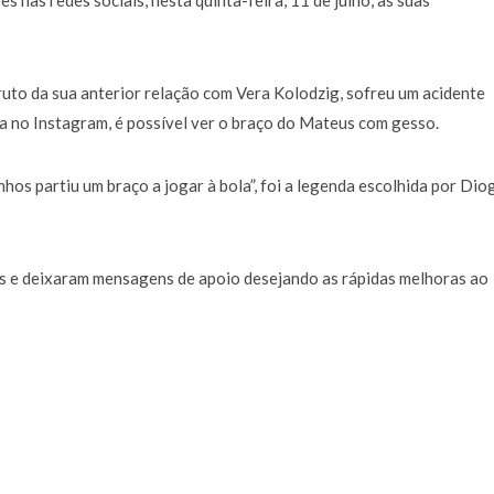
 nas redes sociais, nesta quinta-feira, 11 de julho, as suas
a de 400 euros POR DIA enquanto comentador na TVI
30 JANEIRO, 2026
fruto da sua anterior relação com Vera Kolodzig, sofreu um acidente
a no Instagram, é possível ver o braço do Mateus com gesso.
hos partiu um braço a jogar à bola”, foi a legenda escolhida por Dio
s e deixaram mensagens de apoio desejando as rápidas melhoras ao