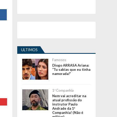
ULTIMOS
Famosos
Diogo ARRASA Ariana:
“Tu sabias que eu tinha
namorada!”
1ª Companhia
Nem vai acreditar na
atual profissão do
instrutor Paulo
Andrade da 1ª
Companhia! (Não é
militar)