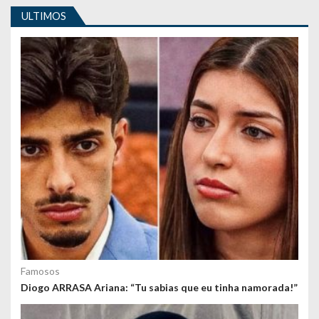
i
ULTIMOS
g
o
s
Famosos
Diogo ARRASA Ariana: “Tu sabias que eu tinha namorada!”