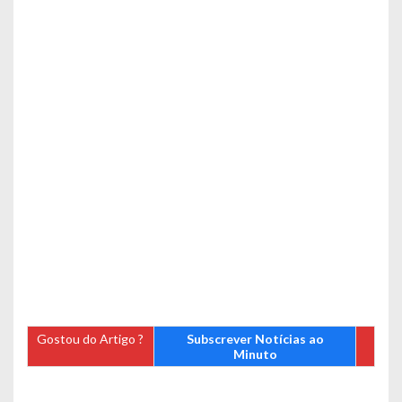
Gostou do Artigo ?
Subscrever Notícias ao
Minuto