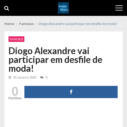
Skip
Skip
to
to
navigation
content
Home
Famosos
Diogo Alexandre vai participar em desfile de moda!
FAMOSOS
Diogo Alexandre vai
participar em desfile de
moda!
31 Janeiro, 2025
0
0
Partilhas