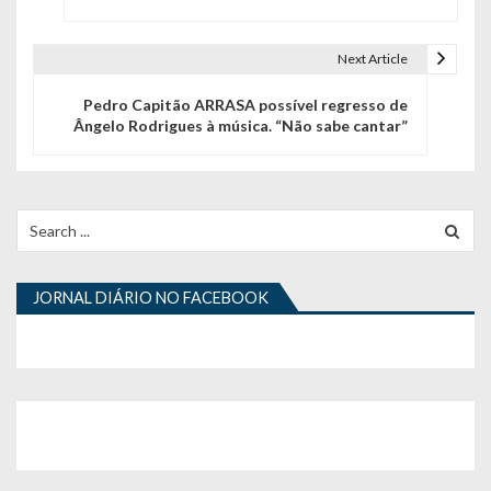
v
e
Next Article
g
Pedro Capitão ARRASA possível regresso de
Ângelo Rodrigues à música. “Não sabe cantar”
a
ç
ã
Search
for:
o
d
JORNAL DIÁRIO NO FACEBOOK
e
a
r
t