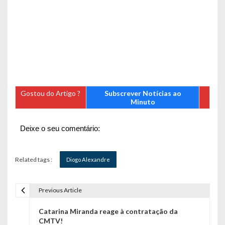
Gostou do Artigo ?
Subscrever Notícias ao
Minuto
Deixe o seu comentário:
Related tags :
Diogo Alexandre
Previous Article
N
Catarina Miranda reage à contratação da
a
CMTV!