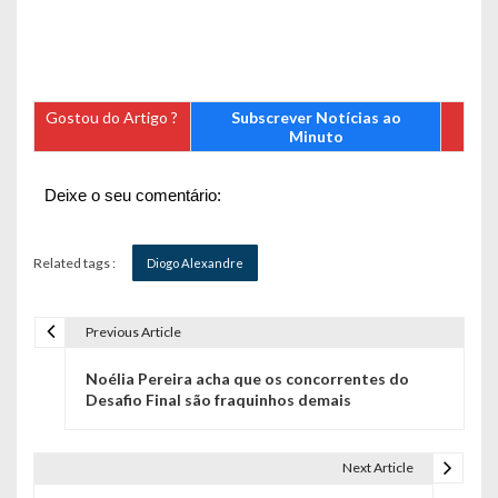
Gostou do Artigo ?
Subscrever Notícias ao
Minuto
Deixe o seu comentário:
Related tags :
Diogo Alexandre
Previous Article
N
Noélia Pereira acha que os concorrentes do
a
Desafio Final são fraquinhos demais
v
e
Next Article