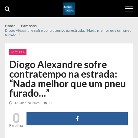
Skip
Skip
to
to
navigation
content
Home
Famosos
Diogo Alexandre sofre contratempo na estrada: “Nada melhor que um pneu
furado…”
FAMOSOS
Diogo Alexandre sofre
contratempo na estrada:
“Nada melhor que um pneu
furado…”
13 Janeiro, 2025
0
0
Partilhas