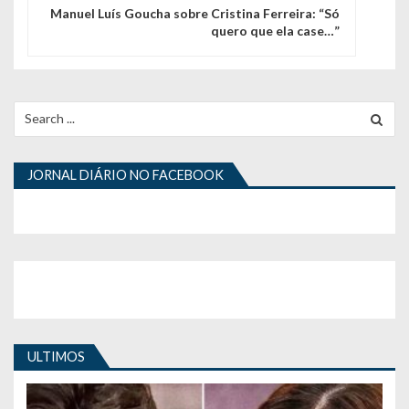
g
Manuel Luís Goucha sobre Cristina Ferreira: “Só
quero que ela case…”
a
ç
ã
Search
for:
o
d
JORNAL DIÁRIO NO FACEBOOK
e
a
r
t
i
ULTIMOS
g
o