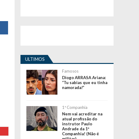
ULTIMOS
Famosos
Diogo ARRASA Ariana:
“Tu sabias que eu tinha
namorada!”
1ª Companhia
Nem vai acreditar na
atual profissão do
instrutor Paulo
Andrade da 1ª
Companhia! (Não é
militar)