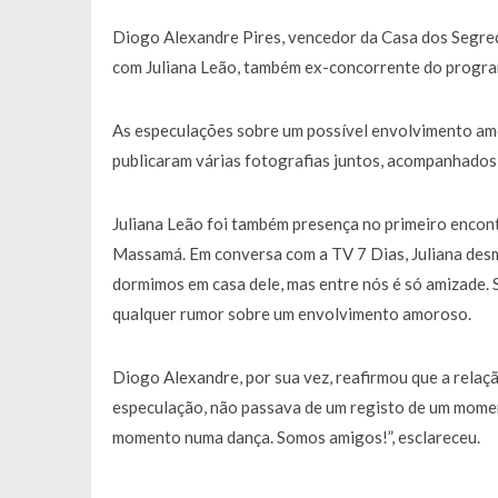
Francisco Monteiro GASTAVA cerc
Diogo Alexandre Pires, vencedor da
Casa dos Segre
com Juliana Leão, também ex-concorrente do programa
As especulações sobre um possível envolvimento am
publicaram várias fotografias juntos, acompanhados 
Juliana Leão foi também presença no primeiro encon
Massamá. Em conversa com a
TV 7 Dias
, Juliana de
dormimos em casa dele, mas entre nós é só amizade.
qualquer rumor sobre um envolvimento amoroso.
Diogo Alexandre, por sua vez, reafirmou que a relaçã
especulação, não passava de um registo de um momen
momento numa dança. Somos amigos!”, esclareceu.