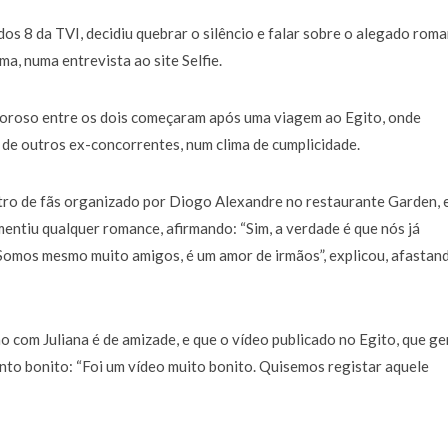
a de 400 euros POR DIA enquanto comentador na TVI
30 JANEIRO, 2026
dos 8
da TVI, decidiu quebrar o silêncio e falar sobre o alegado rom
, numa entrevista ao site Selfie.
oroso entre os dois começaram após uma viagem ao Egito, onde
de outros ex-concorrentes, num clima de cumplicidade.
tro de fãs organizado por Diogo Alexandre no restaurante Garden, 
smentiu qualquer romance, afirmando: “Sim, a verdade é que nós já
 Somos mesmo muito amigos, é um amor de irmãos”, explicou, afastan
o com Juliana é de amizade, e que o vídeo publicado no Egito, que g
to bonito: “Foi um vídeo muito bonito. Quisemos registar aquele