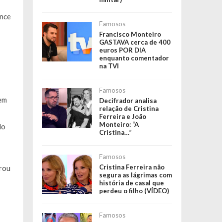
ance
Famosos
Francisco Monteiro
GASTAVA cerca de 400
euros POR DIA
enquanto comentador
na TVI
Famosos
em
Decifrador analisa
relação de Cristina
Ferreira e João
Monteiro: “A
do
Cristina…”
Famosos
Cristina Ferreira não
erou
segura as lágrimas com
história de casal que
perdeu o filho (VÍDEO)
Famosos