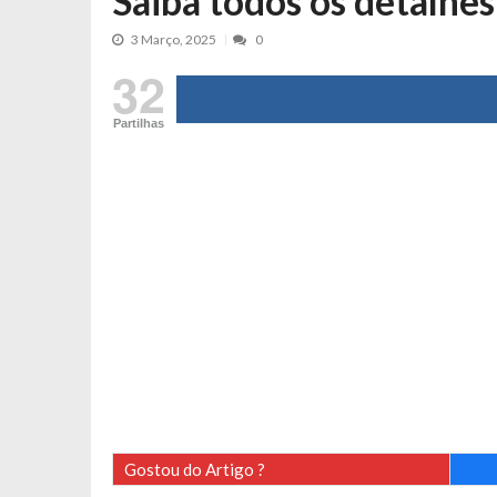
Saiba todos os detalhes
Tânia Laranjo protagoniza novo mo
3 Março, 2025
0
Cristina Ferreira faz aviso sério sob
32
Aproximação? Margarida Corceiro “v
Grávida? Noélia Pereira faz revelaç
Partilhas
Catarina Miranda critica trabalho
Andrea Soares revela que esteve gr
Maria Botelho Moniz coloca ‘pontos
Sara Santos fica em “pânico” durant
Filipe Delgado volta a imitar o inst
Gonçalo Quinaz CRITICA “dança” d
Catarina Miranda revela “cachet” ap
PSP já tomou medidas em relação a
Inês e Dylan divertem fãs com vídeo
Diogo ARRASA Ariana: “Tu sabias q
Gostou do Artigo ?
Nem vai acreditar na atual profissã