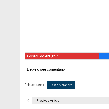
Gostou do Artigo ?
Deixe o seu comentário:
Related tags :
Diogo Alexandre
Previous Article
N