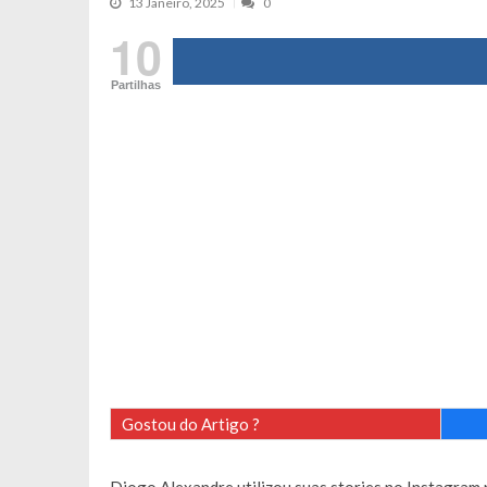
13 Janeiro, 2025
0
Tânia Laranjo protagoniza novo mo
10
Cristina Ferreira faz aviso sério sob
Partilhas
Aproximação? Margarida Corceiro “v
Grávida? Noélia Pereira faz revelaç
Catarina Miranda critica trabalho
Andrea Soares revela que esteve gr
Maria Botelho Moniz coloca ‘pontos
Sara Santos fica em “pânico” durant
Filipe Delgado volta a imitar o inst
Gonçalo Quinaz CRITICA “dança” d
Catarina Miranda revela “cachet” ap
PSP já tomou medidas em relação a
Inês e Dylan divertem fãs com vídeo
Gostou do Artigo ?
Diogo ARRASA Ariana: “Tu sabias q
Nem vai acreditar na atual profissã