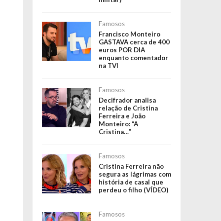
Famosos
Francisco Monteiro
GASTAVA cerca de 400
euros POR DIA
enquanto comentador
na TVI
Famosos
Decifrador analisa
relação de Cristina
Ferreira e João
Monteiro: “A
Cristina…”
Famosos
Cristina Ferreira não
segura as lágrimas com
história de casal que
perdeu o filho (VÍDEO)
Famosos