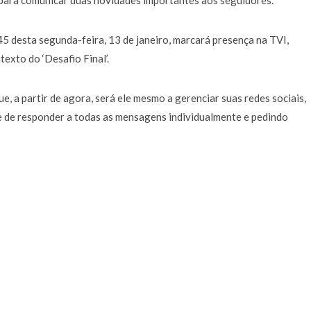
 para comunicar duas novidades importantes aos seguidores.
a de 400 euros POR DIA enquanto comentador na TVI
30 JANEIRO, 2026
h45 desta segunda-feira, 13 de janeiro, marcará presença na TVI,
texto do ‘Desafio Final’.
e, a partir de agora, será ele mesmo a gerenciar suas redes sociais,
e de responder a todas as mensagens individualmente e pedindo