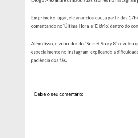
Diogo Alexandre utilizou suas stories no Instagram
Francisco Monteiro GASTAVA cerc
Em primeiro lugar, ele anunciou que, a partir das 17
comentando no ‘Última Hora’ e ‘Diário’, dentro do con
Além disso, o vencedor do “Secret Story 8” revelou qu
especialmente no Instagram, explicando a dificuldad
paciência dos fãs.
Deixe o seu comentário: