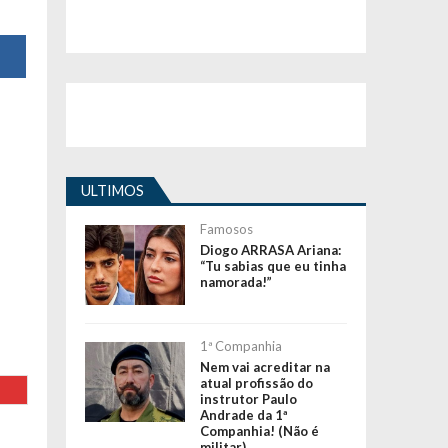
ULTIMOS
Famosos
Diogo ARRASA Ariana:
“Tu sabias que eu tinha
namorada!”
1ª Companhia
Nem vai acreditar na
atual profissão do
instrutor Paulo
Andrade da 1ª
Companhia! (Não é
militar)