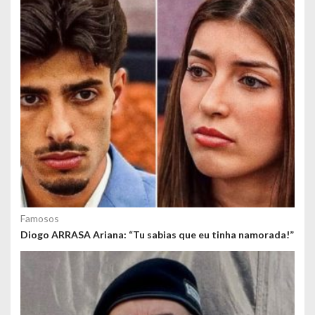
o
s
Famosos
Diogo ARRASA Ariana: “Tu sabias que eu tinha namorada!”