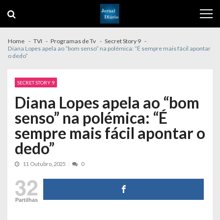
Skip
Skip
to
to
navigation
content
Home
TVI
Programas de Tv
Secret Story 9
Diana Lopes apela ao “bom senso” na polémica: “É sempre mais fácil apontar
o dedo”
SECRET STORY 9
Diana Lopes apela ao “bom
senso” na polémica: “É
sempre mais fácil apontar o
dedo”
11 Outubro, 2025
0
32
Partilhas