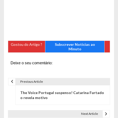
Gostou do Artigo ?
Subscrever Notícias ao
Minuto
Deixe o seu comentário:
Previous Article
N
The Voice Portugal suspenso! Catarina Furtado
a
o revela motivo
v
e
Next Article