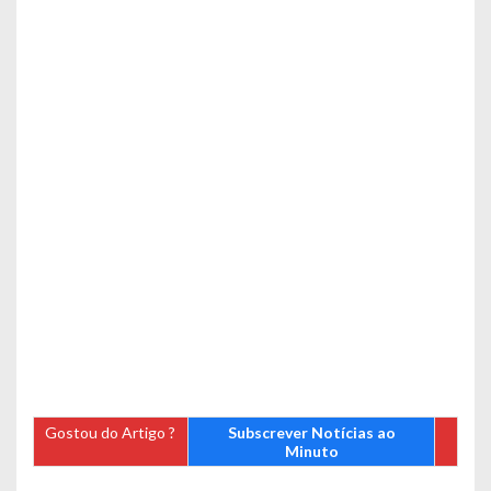
Gostou do Artigo ?
Subscrever Notícias ao
Minuto