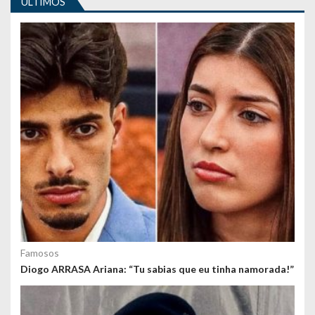
ULTIMOS
g
o
s
Famosos
Diogo ARRASA Ariana: “Tu sabias que eu tinha namorada!”