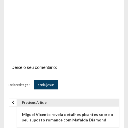
Deixe o seu comentário:
Related tags :
sonia jesus
Previous Article
N
Miguel Vicente revela detalhes picantes sobre o
a
seu suposto romance com Mafalda Diamond