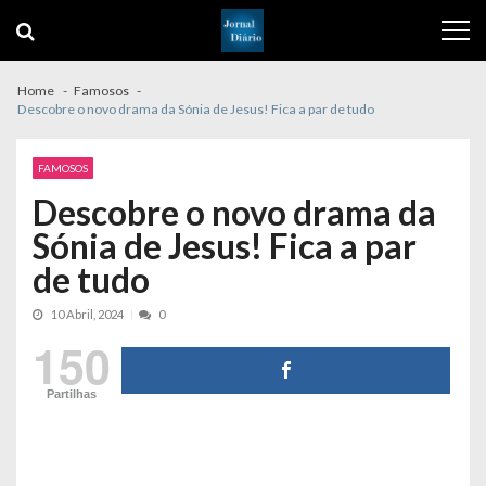
Skip
Skip
to
to
navigation
content
Home
Famosos
Descobre o novo drama da Sónia de Jesus! Fica a par de tudo
FAMOSOS
Descobre o novo drama da
Sónia de Jesus! Fica a par
de tudo
10 Abril, 2024
0
150
Partilhas