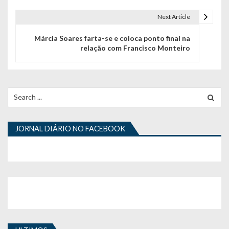
v
e
Next Article
g
Márcia Soares farta-se e coloca ponto final na
relação com Francisco Monteiro
a
ç
ã
Search
for:
o
d
JORNAL DIÁRIO NO FACEBOOK
e
a
r
t
i