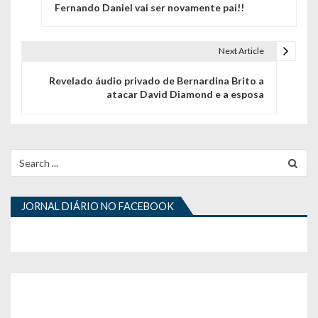
Fernando Daniel vai ser novamente pai!!
a
v
Next Article
e
Revelado áudio privado de Bernardina Brito a
g
atacar David Diamond e a esposa
a
ç
Search
ã
for:
o
JORNAL DIÁRIO NO FACEBOOK
d
e
a
r