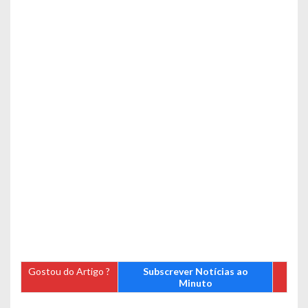
Gostou do Artigo ?
Subscrever Notícias ao
Minuto