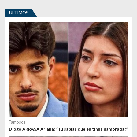
t
i
ULTIMOS
g
o
s
Famosos
Diogo ARRASA Ariana: “Tu sabias que eu tinha namorada!”