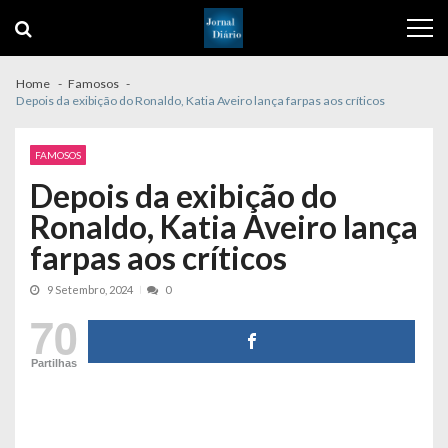
Skip
Skip
to
to
navigation
content
Home
Famosos
Depois da exibição do Ronaldo, Katia Aveiro lança farpas aos críticos
FAMOSOS
Depois da exibição do
Ronaldo, Katia Aveiro lança
farpas aos críticos
9 Setembro, 2024
0
70
Partilhas