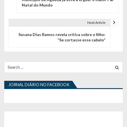
a
Natal do Mundo
v
e
Next Article
g
Susana Dias Ramos revela crítica sobre o filho:
“Se cortasse esse cabelo”
a
ç
ã
Search
for:
o
d
JORNAL DIÁRIO NO FACEBOOK
e
a
r
t