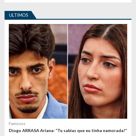
i
ULTIMOS
g
o
s
Famosos
Diogo ARRASA Ariana: “Tu sabias que eu tinha namorada!”