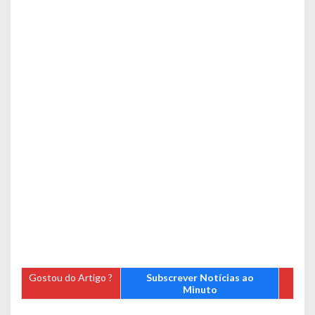
Gostou do Artigo ?
Subscrever Notícias ao
Minuto