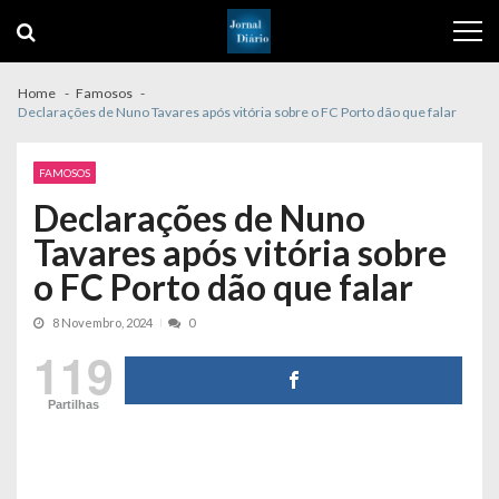
Skip
Skip
to
to
navigation
content
Home
Famosos
Declarações de Nuno Tavares após vitória sobre o FC Porto dão que falar
FAMOSOS
Declarações de Nuno
Tavares após vitória sobre
o FC Porto dão que falar
8 Novembro, 2024
0
119
Partilhas