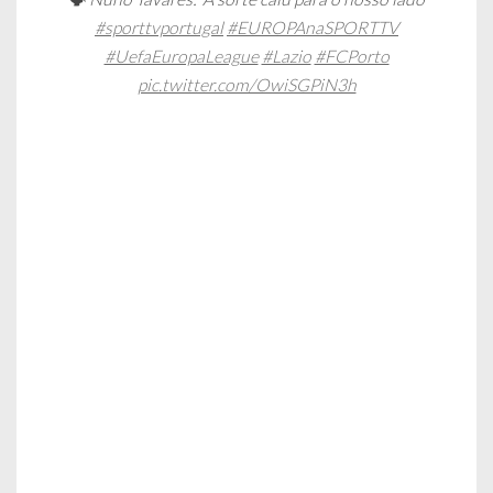
#sporttvportugal
#EUROPAnaSPORTTV
#UefaEuropaLeague
#Lazio
#FCPorto
pic.twitter.com/OwiSGPiN3h