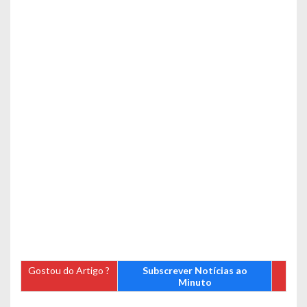
Gostou do Artigo ?
Subscrever Notícias ao
Minuto