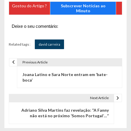
Gostou do Artigo ?
Subscrever Notícias ao
Minuto
Deixe o seu comentário:
Related tags :
david carreira
Previous Article
N
Joana Latino e Sara Norte entram em ‘bate-
a
boca’
v
e
Next Article
g
Adriano Silva Martins faz revelação: “A Fanny
não está no próximo ‘Somos Portugal’…”
a
ç