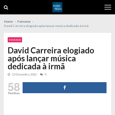
Skip
Skip
to
to
navigation
content
Home
Famosos
David Carreira elogiado após lançar música dedicada à irmã
FAMOSOS
David Carreira elogiado
após lançar música
dedicada à irmã
15 Dezembro, 2023
0
58
Partilhas