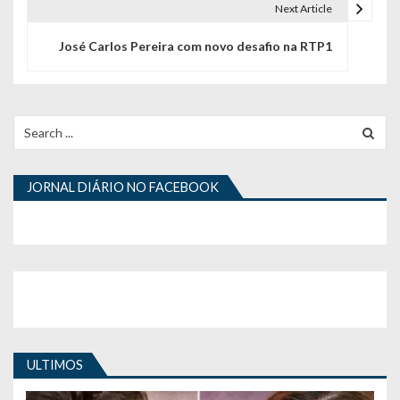
e
Next Article
g
José Carlos Pereira com novo desafio na RTP1
a
ç
Search
ã
for:
o
JORNAL DIÁRIO NO FACEBOOK
d
e
a
r
t
i
ULTIMOS
g