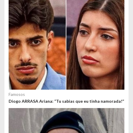
o
s
Famosos
Diogo ARRASA Ariana: “Tu sabias que eu tinha namorada!”