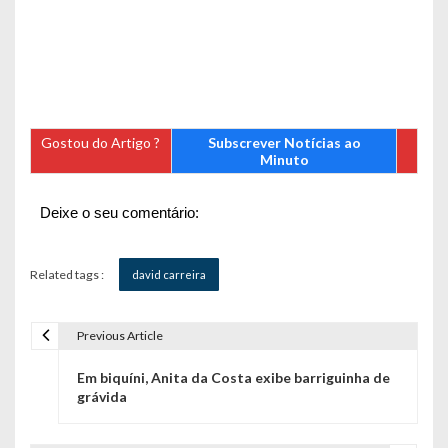
Gostou do Artigo ?
Subscrever Notícias ao
Minuto
Deixe o seu comentário:
Related tags :
david carreira
Previous Article
N
Em biquíni, Anita da Costa exibe barriguinha de
a
grávida
v