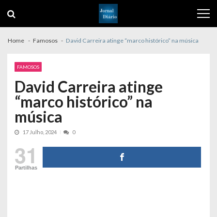
Skip
Skip
to
to
navigation
content
Home
Famosos
David Carreira atinge “marco histórico” na música
FAMOSOS
David Carreira atinge
“marco histórico” na
música
17 Julho, 2024
0
31
Partilhas