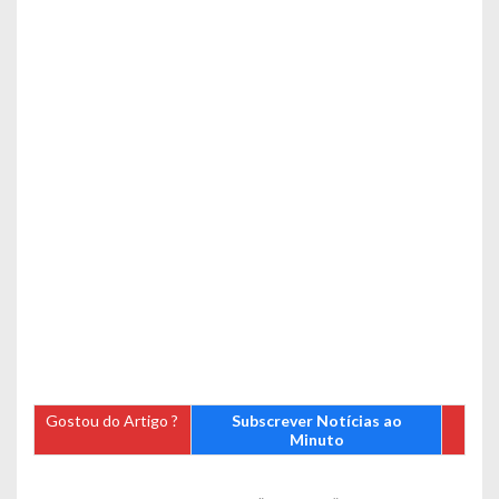
Gostou do Artigo ?
Subscrever Notícias ao
Minuto