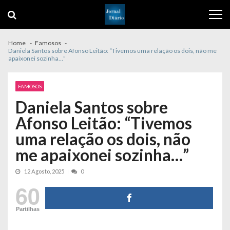
Skip
Skip
to
to
navigation
content
Home
Famosos
Daniela Santos sobre Afonso Leitão: “Tivemos uma relação os dois, não me
apaixonei sozinha…”
FAMOSOS
Daniela Santos sobre
Afonso Leitão: “Tivemos
uma relação os dois, não
me apaixonei sozinha…”
12 Agosto, 2025
0
60
Partilhas