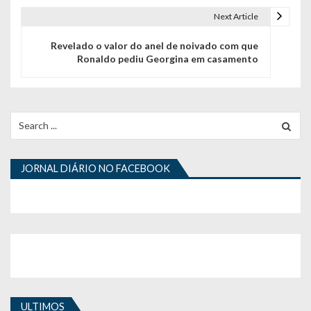
e
Next Article
g
Revelado o valor do anel de noivado com que
a
Ronaldo pediu Georgina em casamento
ç
ã
Search
o
for:
d
JORNAL DIÁRIO NO FACEBOOK
e
a
r
t
i
g
ULTIMOS