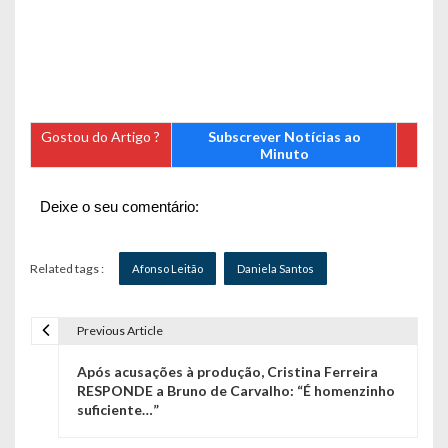
Gostou do Artigo ?
Subscrever Notícias ao
Minuto
Deixe o seu comentário:
Related tags :
Afonso Leitão
Daniela Santos
Previous Article
N
Após acusações à produção, Cristina Ferreira
a
RESPONDE a Bruno de Carvalho: “É homenzinho
suficiente…”
v