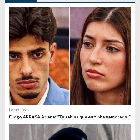
o
s
Famosos
Diogo ARRASA Ariana: “Tu sabias que eu tinha namorada!”