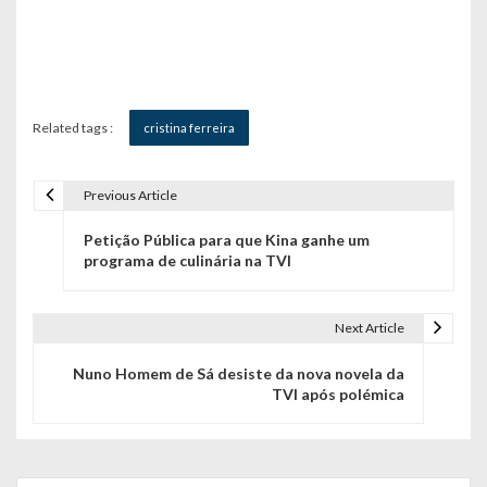
Related tags :
cristina ferreira
Previous Article
N
Petição Pública para que Kina ganhe um
a
programa de culinária na TVI
v
e
Next Article
g
Nuno Homem de Sá desiste da nova novela da
TVI após polémica
a
ç
Search