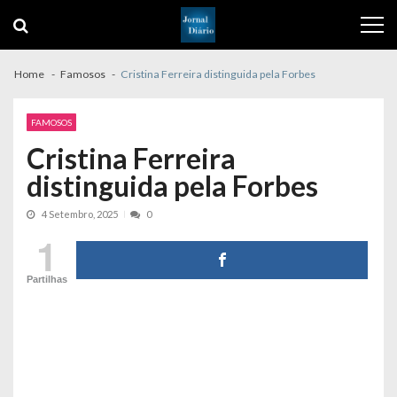
Skip
Skip
to
to
navigation
content
Home
Famosos
Cristina Ferreira distinguida pela Forbes
FAMOSOS
Cristina Ferreira
distinguida pela Forbes
4 Setembro, 2025
0
1
Partilhas