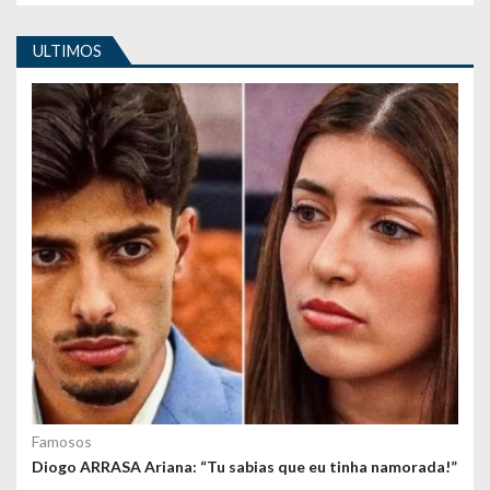
i
ULTIMOS
g
o
s
Famosos
Diogo ARRASA Ariana: “Tu sabias que eu tinha namorada!”