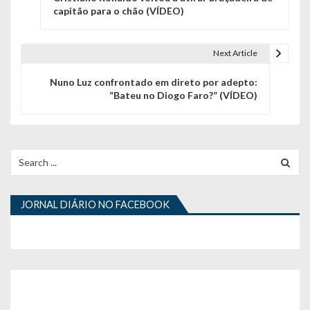
a
capitão para o chão (VÍDEO)
v
e
Next Article
g
Nuno Luz confrontado em direto por adepto:
“Bateu no Diogo Faro?” (VÍDEO)
a
ç
ã
Search
for:
o
d
JORNAL DIÁRIO NO FACEBOOK
e
a
r
t