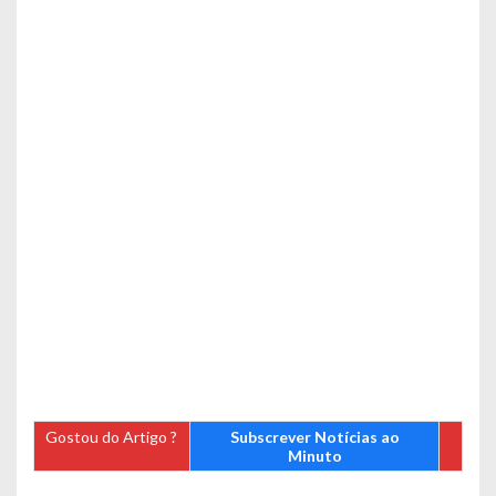
Gostou do Artigo ?
Subscrever Notícias ao
Minuto