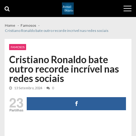
Skip
Skip
to
to
navigation
content
Home
Famosos
Cristiano Ronaldo bate outro recorde incrível nas redes sociais
FAMOSOS
Cristiano Ronaldo bate
outro recorde incrível nas
redes sociais
13 Setembro, 2024
0
23
Partilhas