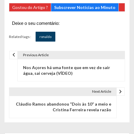
Gostou do Artigo ?
Subscrever Notícias ao Minuto
Deixe o seu comentário:
Related tags :
ronaldo
Previous Article
N
Nos Açores há uma fonte que em vez de sair
a
água, sai cerveja (VÍDEO)
v
e
Next Article
g
Cláudio Ramos abandonou “Dois às 10” a meio e
Cristina Ferreira revela razão
a
ç