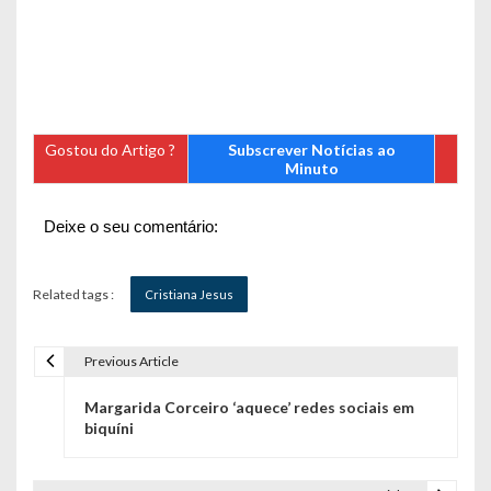
Gostou do Artigo ?
Subscrever Notícias ao
Minuto
Deixe o seu comentário:
Related tags :
Cristiana Jesus
Previous Article
N
Margarida Corceiro ‘aquece’ redes sociais em
a
biquíni
v