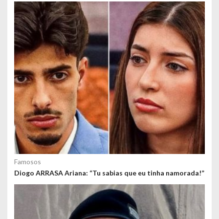
o
s
Famosos
Diogo ARRASA Ariana: “Tu sabias que eu tinha namorada!”