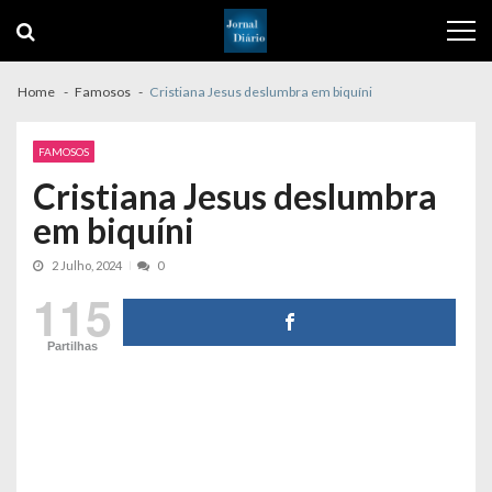
Skip
Skip
to
to
navigation
content
Home
Famosos
Cristiana Jesus deslumbra em biquíni
FAMOSOS
Cristiana Jesus deslumbra
em biquíni
2 Julho, 2024
0
115
Partilhas