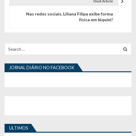
e
Next Article
g
Nas redes sociais, Liliana Filipa exibe forma
física em biquíni!
a
ç
ã
Search
for:
o
d
JORNAL DIÁRIO NO FACEBOOK
e
a
r
t
i
ULTIMOS
g