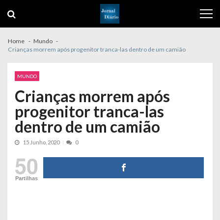
Skip
Skip
to
to
navigation
content
Home
Mundo
Crianças morrem após progenitor tranca-las dentro de um camião
MUNDO
Crianças morrem após
progenitor tranca-las
dentro de um camião
15 Junho, 2020
0
50
Partilhas