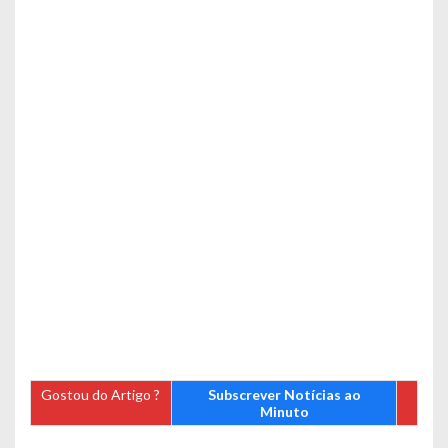
Gostou do Artigo ?
Subscrever Notícias ao
Minuto