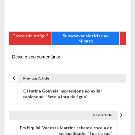
Gostou do Artigo ?
Subscrever Notícias ao
Minuto
Deixe o seu comentário:
Previous Article
N
Catarina Gouveia impressiona ao exibir
a
rabiosque: “Sereia fora de água”
v
e
Next Article
g
Em biquíni, Vanessa Martins rebenta escala de
sensualidade: “Tu arrasas”