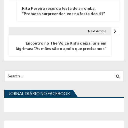
N
Rita Pereira recorda festa de arromba:
a
“Prometo surpreender-vos na festa dos 41”
v
e
Next Article
g
Encontro no The Voice Kid’s deixa júris em
lágrimas: “As mães são o apoio que precisamos”
a
ç
ã
Search
for:
o
d
JORNAL DIÁRIO NO FACEBOOK
e
a
r