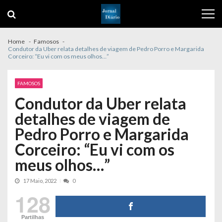
Skip
Skip
to
to
navigation
content
Home
Famosos
Condutor da Uber relata detalhes de viagem de Pedro Porro e Margarida
Corceiro: “Eu vi com os meus olhos…”
FAMOSOS
Condutor da Uber relata
detalhes de viagem de
Pedro Porro e Margarida
Corceiro: “Eu vi com os
meus olhos…”
17 Maio, 2022
0
128
Partilhas