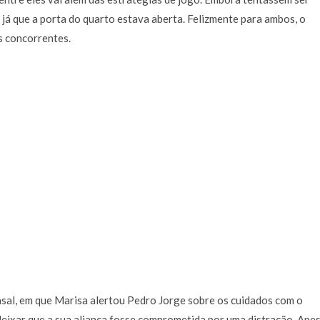
 já que a porta do quarto estava aberta. Felizmente para ambos, o
 concorrentes.
asal, em que Marisa alertou Pedro Jorge sobre os cuidados com o
deixar que a sua aliança fosse comprometida por uma distração. Ape