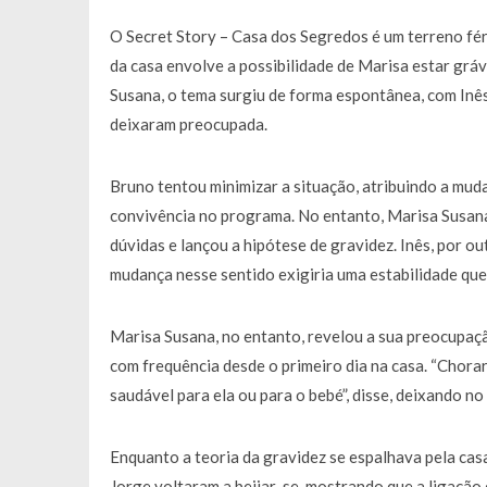
O Secret Story – Casa dos Segredos é um terreno fért
da casa envolve a possibilidade de Marisa estar grá
Susana, o tema surgiu de forma espontânea, com In
deixaram preocupada.
Bruno tentou minimizar a situação, atribuindo a mud
convivência no programa. No entanto, Marisa Susana,
dúvidas e lançou a hipótese de gravidez. Inês, por o
mudança nesse sentido exigiria uma estabilidade que 
Marisa Susana, no entanto, revelou a sua preocupaç
com frequência desde o primeiro dia na casa. “Chorar 
saudável para ela ou para o bebé”, disse, deixando no
Enquanto a teoria da gravidez se espalhava pela cas
Jorge voltaram a beijar-se, mostrando que a ligação 