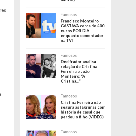
ores
Famosos
Francisco Monteiro
GASTAVA cerca de 400
euros POR DIA
enquanto comentador
na TVI
Famosos
Decifrador analisa
relação de Cristina
Ferreira e João
Monteiro: “A
Cristina…”
a
Famosos
Cristina Ferreira não
segura as lágrimas com
história de casal que
perdeu o filho (VÍDEO)
o
Famosos