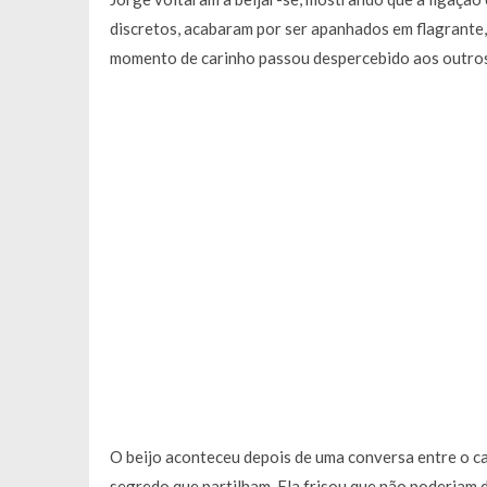
discretos, acabaram por ser apanhados em flagrante,
momento de carinho passou despercebido aos outros
O beijo aconteceu depois de uma conversa entre o c
segredo que partilham. Ela frisou que não poderiam 