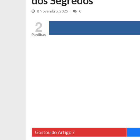
dos Segredos
Cristina Ferreira faz aviso sério sob
8 Novembro, 2025
0
Aproximação? Margarida Corceiro “v
2
Grávida? Noélia Pereira faz revelaç
Catarina Miranda critica trabalho
Partilhas
Andrea Soares revela que esteve gr
Maria Botelho Moniz coloca ‘pontos
Sara Santos fica em “pânico” durant
Filipe Delgado volta a imitar o inst
Gonçalo Quinaz CRITICA “dança” d
Catarina Miranda revela “cachet” ap
PSP já tomou medidas em relação a
Inês e Dylan divertem fãs com vídeo
Diogo ARRASA Ariana: “Tu sabias q
Nem vai acreditar na atual profissã
Gostou do Artigo ?
Francisco Monteiro GASTAVA cerc