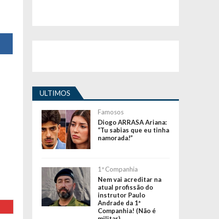
ULTIMOS
Famosos
Diogo ARRASA Ariana:
“Tu sabias que eu tinha
namorada!”
1ª Companhia
Nem vai acreditar na
atual profissão do
instrutor Paulo
Andrade da 1ª
Companhia! (Não é
militar)