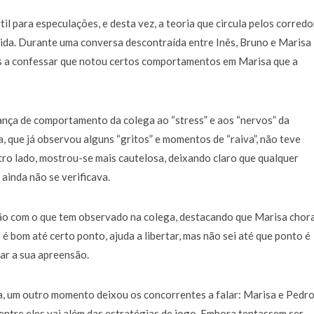
il para especulações, e desta vez, a teoria que circula pelos corred
vida. Durante uma conversa descontraída entre Inês, Bruno e Marisa
ês a confessar que notou certos comportamentos em Marisa que a
ança de comportamento da colega ao “stress” e aos “nervos” da
 que já observou alguns “gritos” e momentos de “raiva”, não teve
utro lado, mostrou-se mais cautelosa, deixando claro que qualquer
ainda não se verificava.
ão com o que tem observado na colega, destacando que Marisa chor
é bom até certo ponto, ajuda a libertar, mas não sei até que ponto é
 ar a sua apreensão.
a, um outro momento deixou os concorrentes a falar: Marisa e Pedr
entre eles vai além das estratégias de jogo. Embora tentassem ser