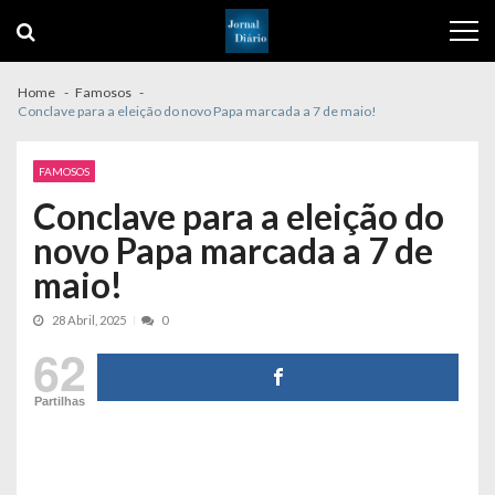
Skip
Skip
to
to
navigation
content
Home
Famosos
Conclave para a eleição do novo Papa marcada a 7 de maio!
FAMOSOS
Conclave para a eleição do
novo Papa marcada a 7 de
maio!
28 Abril, 2025
0
62
Partilhas