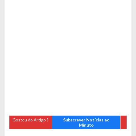
Gostou do Artigo ?
Subscrever Notícias ao
Minuto