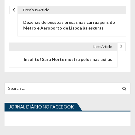
Previous Article
N
Dezenas de pessoas presas nas carruagens do
a
Metro e Aeroporto de Lisboa às escuras
v
e
Next Article
g
Insólito! Sara Norte mostra pelos nas axilas
a
ç
Search
ã
for:
o
JORNAL DIÁRIO NO FACEBOOK
d
e
a