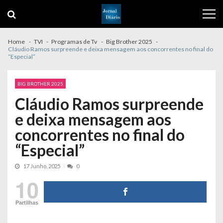
Skip
Skip
to
to
navigation
content
Home
TVI
Programas de Tv
Big Brother 2025
Cláudio Ramos surpreende e deixa mensagem aos concorrentes no final do
“Especial”
BIG BROTHER 2025
Cláudio Ramos surpreende
e deixa mensagem aos
concorrentes no final do
“Especial”
17 Junho, 2025
0
10
Partilhas