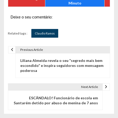
Minuto
Deixe o seu comentário:
Related tags :
Claudio Ramos
Previous Article
N
Liliana Almeida revela o seu “segredo mais bem
a
escondido” e inspira seguidores com mensagem
poderosa
v
e
Next Article
g
ESCÂNDALO! Funcionário de escola em
a
Santarém detido por abuso de menina de 7 anos
ç