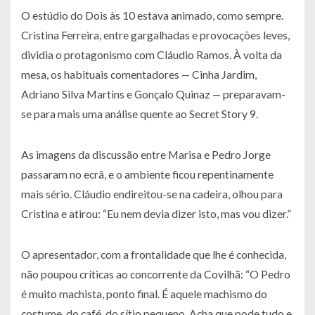
O estúdio do Dois às 10 estava animado, como sempre.
Cristina Ferreira, entre gargalhadas e provocações leves,
dividia o protagonismo com Cláudio Ramos. À volta da
mesa, os habituais comentadores — Cinha Jardim,
Adriano Silva Martins e Gonçalo Quinaz — preparavam-
se para mais uma análise quente ao Secret Story 9.
As imagens da discussão entre Marisa e Pedro Jorge
passaram no ecrã, e o ambiente ficou repentinamente
mais sério. Cláudio endireitou-se na cadeira, olhou para
Cristina e atirou: “Eu nem devia dizer isto, mas vou dizer.”
O apresentador, com a frontalidade que lhe é conhecida,
não poupou críticas ao concorrente da Covilhã: “O Pedro
é muito machista, ponto final. É aquele machismo do
costume, do café, do sítio pequeno. Acha que pode tudo e