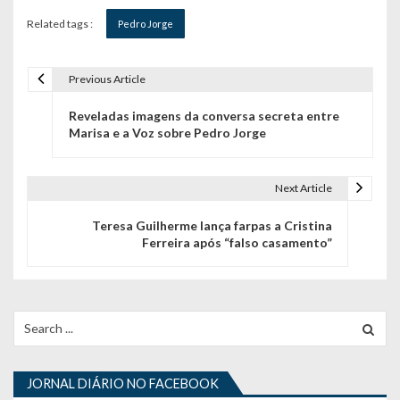
Related tags :
Pedro Jorge
Previous Article
N
Reveladas imagens da conversa secreta entre
a
Marisa e a Voz sobre Pedro Jorge
v
e
Next Article
g
Teresa Guilherme lança farpas a Cristina
Ferreira após “falso casamento”
a
ç
ã
Search
for:
o
d
JORNAL DIÁRIO NO FACEBOOK