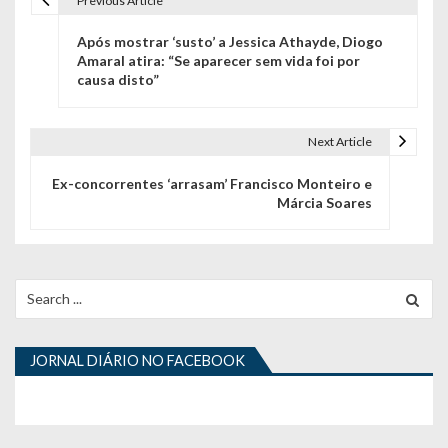
Previous Article
N
Após mostrar ‘susto’ a Jessica Athayde, Diogo
a
Amaral atira: “Se aparecer sem vida foi por
causa disto”
v
e
Next Article
g
Ex-concorrentes ‘arrasam’ Francisco Monteiro e
a
Márcia Soares
ç
ã
Search
o
for:
d
JORNAL DIÁRIO NO FACEBOOK
e
a