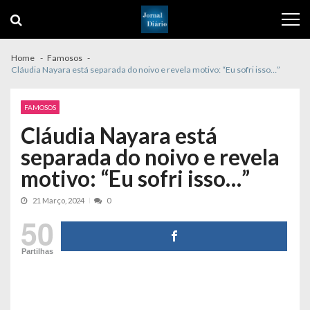
Skip
Skip
to
to
navigation
content
Home
Famosos
Cláudia Nayara está separada do noivo e revela motivo: “Eu sofri isso…”
FAMOSOS
Cláudia Nayara está
separada do noivo e revela
motivo: “Eu sofri isso…”
21 Março, 2024
0
50
Partilhas