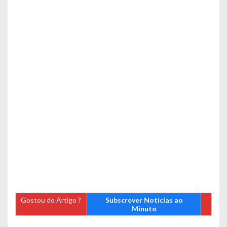
Gostou do Artigo ?
Subscrever Notícias ao
Minuto