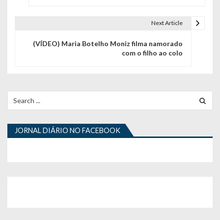
v
e
Next Article
g
(VÍDEO) Maria Botelho Moniz filma namorado
com o filho ao colo
a
ç
ã
Search
for:
o
d
JORNAL DIÁRIO NO FACEBOOK
e
a
r
t
i