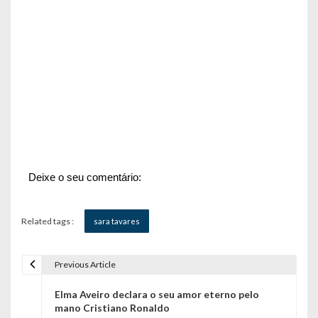
Deixe o seu comentário:
Related tags :
sara tavares
Previous Article
N
Elma Aveiro declara o seu amor eterno pelo
a
mano Cristiano Ronaldo