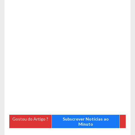
Gostou do Artigo ?
Subscrever Notícias ao
Minuto