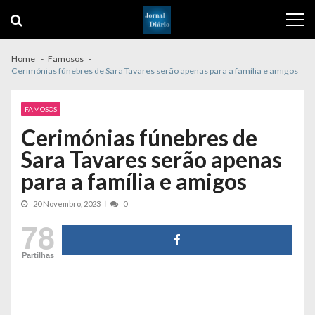
Skip
Skip
to
to
navigation
content
Home
Famosos
Cerimónias fúnebres de Sara Tavares serão apenas para a família e amigos
FAMOSOS
Cerimónias fúnebres de
Sara Tavares serão apenas
para a família e amigos
20 Novembro, 2023
0
78
Partilhas