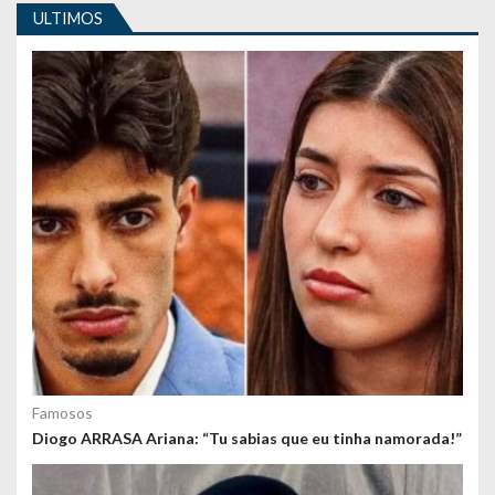
ULTIMOS
g
o
s
Famosos
Diogo ARRASA Ariana: “Tu sabias que eu tinha namorada!”