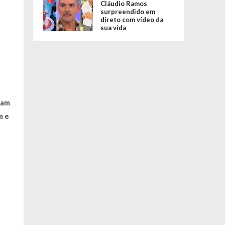
Cláudio Ramos
surpreendido em
direto com vídeo da
sua vida
iam
m e