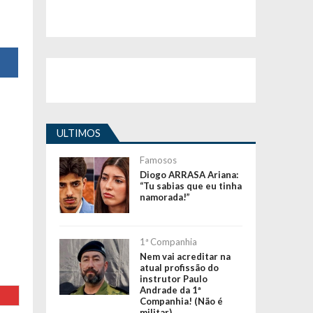
ULTIMOS
Famosos
Diogo ARRASA Ariana:
“Tu sabias que eu tinha
namorada!”
1ª Companhia
Nem vai acreditar na
atual profissão do
instrutor Paulo
Andrade da 1ª
Companhia! (Não é
militar)