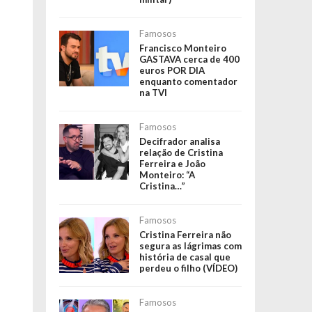
Famosos
Francisco Monteiro
GASTAVA cerca de 400
euros POR DIA
enquanto comentador
na TVI
Famosos
Decifrador analisa
relação de Cristina
Ferreira e João
Monteiro: “A
Cristina…”
Famosos
Cristina Ferreira não
segura as lágrimas com
história de casal que
perdeu o filho (VÍDEO)
Famosos