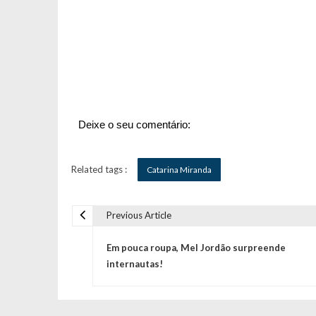
Deixe o seu comentário:
Related tags :
Catarina Miranda
Previous Article
N
Em pouca roupa, Mel Jordão surpreende
a
internautas!
v