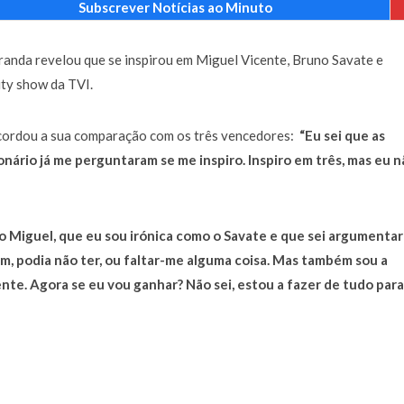
Subscrever Notícias ao Minuto
a de 400 euros POR DIA enquanto comentador na TVI
30 JANEIRO, 2026
randa revelou que se inspirou em Miguel Vicente, Bruno Savate e
ity show da TVI.
recordou a sua comparação com os três vencedores:
“
Eu sei que as
nário já me perguntaram se me inspiro. Inspiro em três, mas eu n
o Miguel, que eu sou irónica como o Savate e que sei argumentar
m, podia não ter, ou faltar-me alguma coisa. Mas também sou a
nte. Agora se eu vou ganhar? Não sei, estou a fazer de tudo para