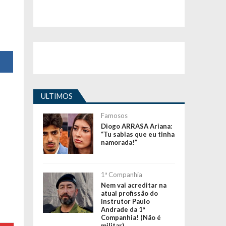
ULTIMOS
Famosos
Diogo ARRASA Ariana:
“Tu sabias que eu tinha
namorada!”
1ª Companhia
Nem vai acreditar na
atual profissão do
instrutor Paulo
Andrade da 1ª
Companhia! (Não é
militar)