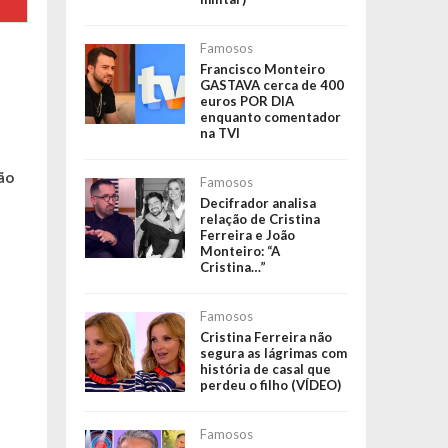
Famosos
Francisco Monteiro
GASTAVA cerca de 400
euros POR DIA
enquanto comentador
na TVI
ão
Famosos
Decifrador analisa
relação de Cristina
Ferreira e João
Monteiro: “A
Cristina…”
Famosos
Cristina Ferreira não
segura as lágrimas com
história de casal que
perdeu o filho (VÍDEO)
Famosos