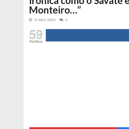
irónica como o Savate 
Tânia Laranjo protagoniza novo mo
Monteiro…”
Cristina Ferreira faz aviso sério sob
17 Abril, 2024
0
Aproximação? Margarida Corceiro “v
59
Grávida? Noélia Pereira faz revelaç
Catarina Miranda critica trabalho
Partilhas
Andrea Soares revela que esteve gr
Maria Botelho Moniz coloca ‘pontos
Sara Santos fica em “pânico” durant
Filipe Delgado volta a imitar o inst
Gonçalo Quinaz CRITICA “dança” d
Catarina Miranda revela “cachet” ap
PSP já tomou medidas em relação a
Inês e Dylan divertem fãs com vídeo
Diogo ARRASA Ariana: “Tu sabias q
Nem vai acreditar na atual profissã