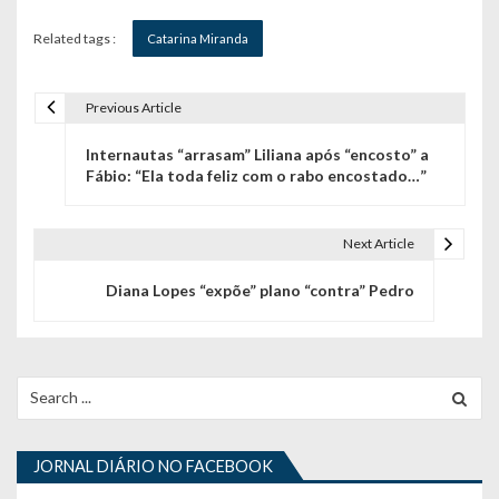
Related tags :
Catarina Miranda
Previous Article
N
Internautas “arrasam” Liliana após “encosto” a
a
Fábio: “Ela toda feliz com o rabo encostado…”
v
e
Next Article
g
Diana Lopes “expõe” plano “contra” Pedro
a
ç
Search
ã
for:
o
JORNAL DIÁRIO NO FACEBOOK
d