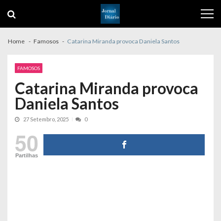
Skip
Skip
to
to
navigation
content
Home
Famosos
Catarina Miranda provoca Daniela Santos
FAMOSOS
Catarina Miranda provoca
Daniela Santos
27 Setembro, 2025
0
50
Partilhas