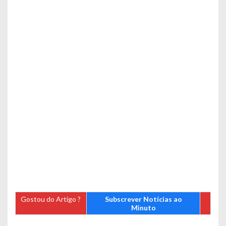
Gostou do Artigo ?
Subscrever Notícias ao
Minuto