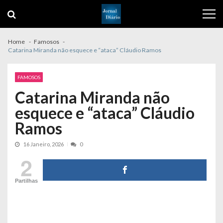
Skip
Skip
to
to
navigation
content
Home
Famosos
Catarina Miranda não esquece e “ataca” Cláudio Ramos
FAMOSOS
Catarina Miranda não
esquece e “ataca” Cláudio
Ramos
16 Janeiro, 2026
0
2
Partilhas