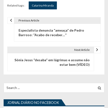
Related tags :
Catarina Miranda
Previous Article
N
Especialista denuncia “ameaça” de Pedro
a
Barroso: “Acabo de receber…”
v
e
Next Article
g
Sónia Jesus “desaba” em lágrimas e assume não
estar bem (VÍDEO)
a
ç
ã
Search
for:
o
d
JORNAL DIÁRIO NO FACEBOOK