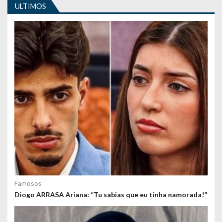
ULTIMOS
g
o
s
Famosos
Diogo ARRASA Ariana: “Tu sabias que eu tinha namorada!”