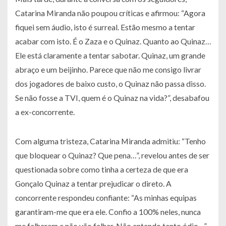
Catarina Miranda não poupou críticas e afirmou:
“Agora
fiquei sem áudio, isto é surreal. Estão mesmo a tentar
acabar com isto. É o Zaza e o Quinaz. Quanto ao Quinaz…
Ele está claramente a tentar sabotar. Quinaz, um grande
abraço e um beijinho. Parece que não me consigo livrar
dos jogadores de baixo custo, o Quinaz não passa disso.
Se não fosse a TVI, quem é o Quinaz na vida?”,
desabafou
a ex-concorrente.
Com alguma tristeza, Catarina Miranda admitiu:
“Tenho
que bloquear o Quinaz? Que pena…”,
revelou antes de ser
questionada sobre como tinha a certeza de que era
Gonçalo Quinaz a tentar prejudicar o direto. A
concorrente respondeu confiante:
“As minhas equipas
garantiram-me que era ele. Confio a 100% neles, nunca
me falharam e não vão falhar. Não entendo tanto ódio…”,