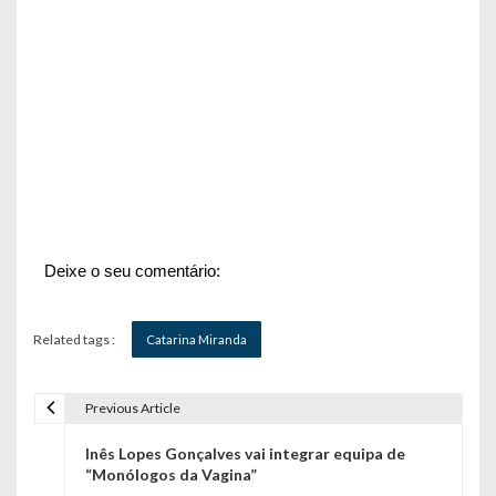
Deixe o seu comentário:
Related tags :
Catarina Miranda
Previous Article
N
Inês Lopes Gonçalves vai integrar equipa de
a
“Monólogos da Vagina”