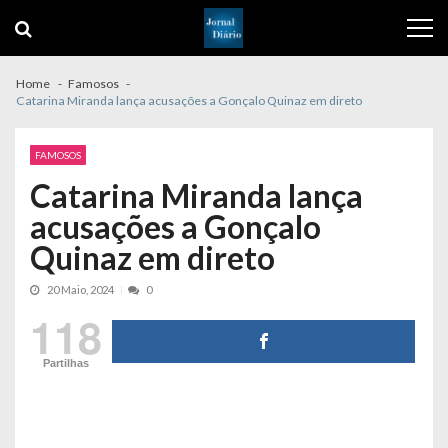
Skip
Skip
to
to
navigation
content
Home
Famosos
Catarina Miranda lança acusações a Gonçalo Quinaz em direto
FAMOSOS
Catarina Miranda lança
acusações a Gonçalo
Quinaz em direto
20 Maio, 2024
0
118
Partilhas