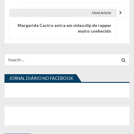
v
e
Next Article
g
Margarida Castro entra em videoclip de rapper
muito conhecido
a
ç
ã
Search
for:
o
d
JORNAL DIÁRIO NO FACEBOOK
e
a
r
t
i