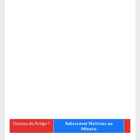
Gostou do Artigo ?
Subscrever Notícias ao
Minuto