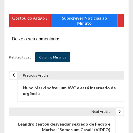
Gostou do Artigo ?
Subscrever Notícias ao
Minuto
Deixe o seu comentário:
Related tags :
Catarina Miranda
Previous Article
N
Nuno Markl sofreu um AVC e está internado de
a
urgência
v
e
Next Article
g
Leandro tentou desvendar segredo de Pedro e
Marisa: “Somos um Casal” (VÍDEO)