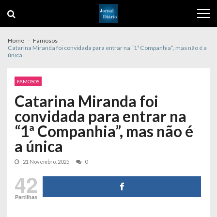
Skip
Skip
to
to
navigation
content
Home
Famosos
Catarina Miranda foi convidada para entrar na “1ª Companhia”, mas não é a
única
FAMOSOS
Catarina Miranda foi
convidada para entrar na
“1ª Companhia”, mas não é
a única
21 Novembro, 2025
0
42
Partilhas