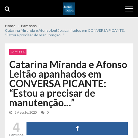
Skip
Skip
to
to
navigation
content
Home
Famosos
Catarina Miranda e Afonso Leitão apanhados em CONVERSA PICANTE:
“Estou a precisar de manutenção…”
FAMOSOS
Catarina Miranda e Afonso
Leitão apanhados em
CONVERSA PICANTE:
“Estou a precisar de
manutenção…”
3 Agosto, 2025
0
4
Partilhas