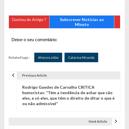
Gostou do Artigo ?
Subscrever Notícias ao
Minuto
Deixe o seu comentário:
Related tags :
Afonso Leitão
Catarina Miranda
Previous Article
N
Rodrigo Guedes de Carvalho CRITICA
a
humoristas: “Têm a tendência de achar que são
eles, e só eles, que têm o direito de ditar o que é
v
ou não admissível”
e
g
Next Article