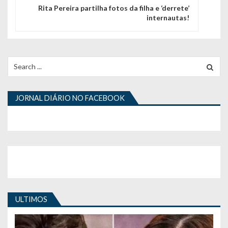
a
Rita Pereira partilha fotos da filha e ‘derrete’
internautas!
ç
ã
o
Search
for:
d
e
JORNAL DIÁRIO NO FACEBOOK
a
r
t
i
g
ULTIMOS
o
s