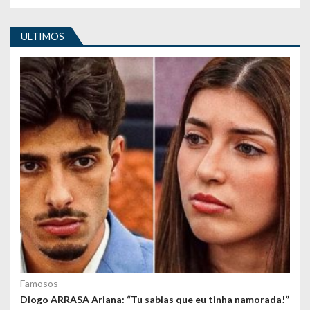
i
ULTIMOS
g
o
s
Famosos
Diogo ARRASA Ariana: “Tu sabias que eu tinha namorada!”