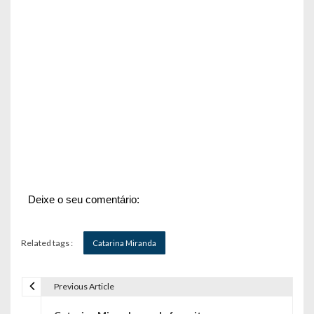
Deixe o seu comentário:
Related tags :
Catarina Miranda
Previous Article
N