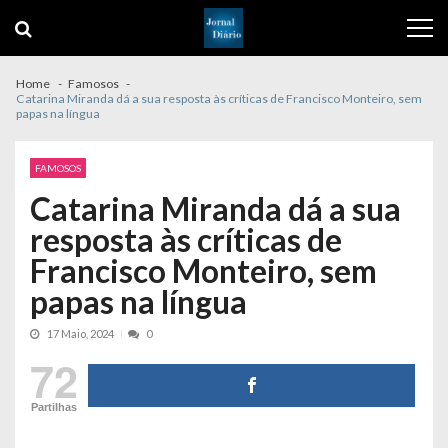
Skip
Skip
to
to
navigation
content
Home
Famosos
Catarina Miranda dá a sua resposta às críticas de Francisco Monteiro, sem
papas na língua
FAMOSOS
Catarina Miranda dá a sua
resposta às críticas de
Francisco Monteiro, sem
papas na língua
17 Maio, 2024
0
72
Partilhas