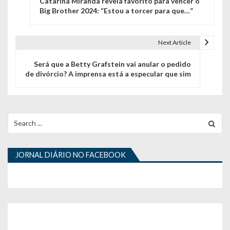
Catarina Miranda revela favorito para vencer o
a
Big Brother 2024: “Estou a torcer para que…”
v
e
Next Article
g
Será que a Betty Grafstein vai anular o pedido
de divórcio? A imprensa está a especular que sim
a
ç
ã
Search
for:
o
d
JORNAL DIÁRIO NO FACEBOOK
e
a
r
t