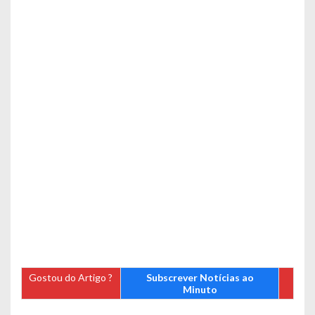
Gostou do Artigo ?
Subscrever Notícias ao
Minuto