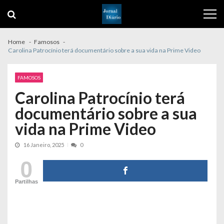
Skip
Skip
to
to
navigation
content
Home
Famosos
Carolina Patrocínio terá documentário sobre a sua vida na Prime Video
FAMOSOS
Carolina Patrocínio terá
documentário sobre a sua
vida na Prime Video
16 Janeiro, 2025
0
0
Partilhas