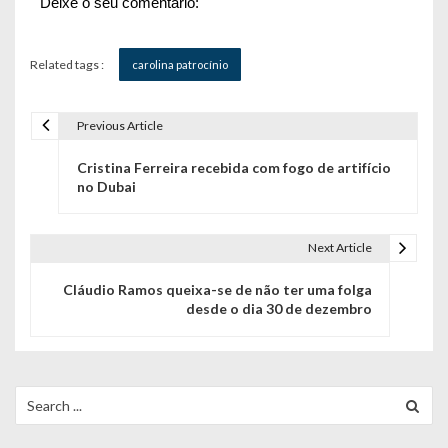
Deixe o seu comentário:
Related tags :
carolina patrocínio
Previous Article
N
Cristina Ferreira recebida com fogo de artifício
a
no Dubai
v
e
Next Article
g
Cláudio Ramos queixa-se de não ter uma folga
desde o dia 30 de dezembro
a
ç
ã
Search
for:
o