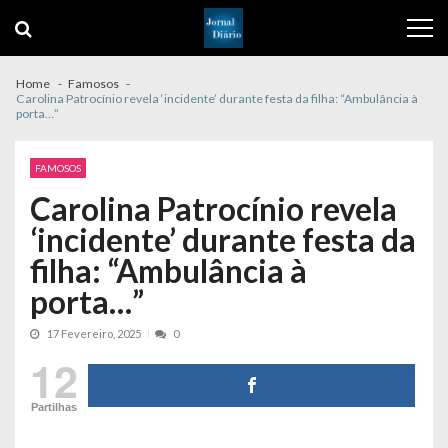
Skip
Skip
to
to
navigation
content
Home
Famosos
Carolina Patrocínio revela ‘incidente’ durante festa da filha: “Ambulância à
porta…”
FAMOSOS
Carolina Patrocínio revela
‘incidente’ durante festa da
filha: “Ambulância à
porta…”
17 Fevereiro, 2025
0
12
Partilhas