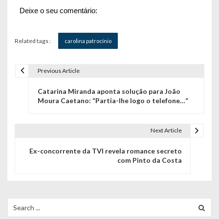
Deixe o seu comentário:
Related tags :
carolina patrocínio
Previous Article
N
Catarina Miranda aponta solução para João
a
Moura Caetano: “Partia-lhe logo o telefone…”
v
e
Next Article
g
Ex-concorrente da TVI revela romance secreto
com Pinto da Costa
a
ç
ã
Search
for: