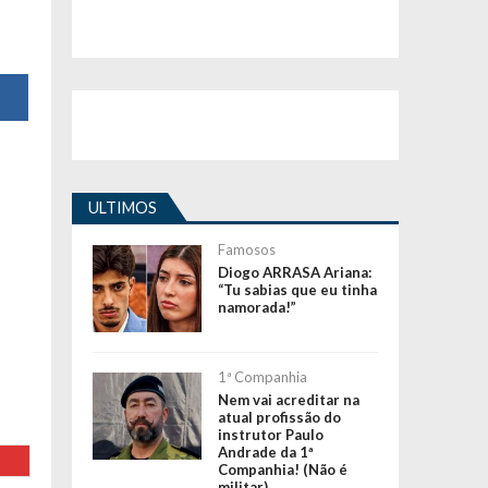
ULTIMOS
Famosos
Diogo ARRASA Ariana:
“Tu sabias que eu tinha
namorada!”
1ª Companhia
Nem vai acreditar na
atual profissão do
instrutor Paulo
Andrade da 1ª
Companhia! (Não é
militar)