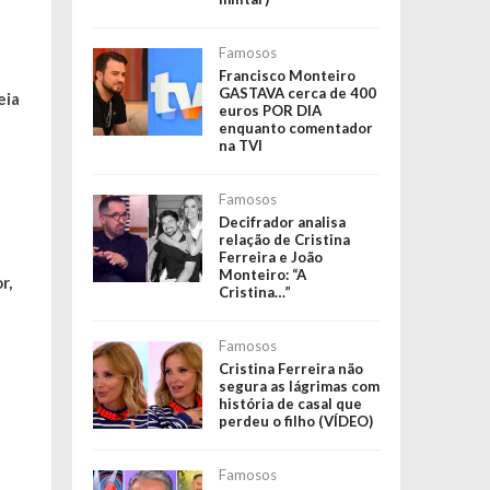
Famosos
Francisco Monteiro
GASTAVA cerca de 400
eia
euros POR DIA
enquanto comentador
na TVI
Famosos
Decifrador analisa
relação de Cristina
Ferreira e João
Monteiro: “A
r,
Cristina…”
Famosos
Cristina Ferreira não
segura as lágrimas com
história de casal que
perdeu o filho (VÍDEO)
Famosos