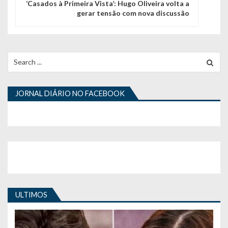
g
‘Casados à Primeira Vista’: Hugo Oliveira volta a
gerar tensão com nova discussão
a
ç
ã
Search
for:
o
d
JORNAL DIÁRIO NO FACEBOOK
e
a
r
t
i
ULTIMOS
g
o