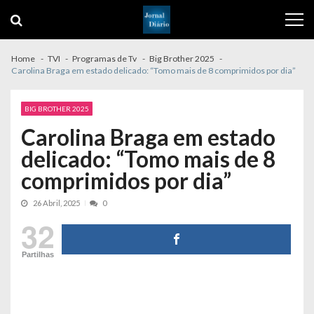
Skip
Skip
to
to
navigation
content
Home
TVI
Programas de Tv
Big Brother 2025
Carolina Braga em estado delicado: “Tomo mais de 8 comprimidos por dia”
BIG BROTHER 2025
Carolina Braga em estado
delicado: “Tomo mais de 8
comprimidos por dia”
26 Abril, 2025
0
32
Partilhas