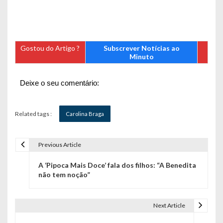
Gostou do Artigo ?
Subscrever Notícias ao
Minuto
Deixe o seu comentário:
Related tags :
Carolina Braga
Previous Article
N
A ‘Pipoca Mais Doce’ fala dos filhos: “A Benedita
a
não tem noção”
v
e
Next Article