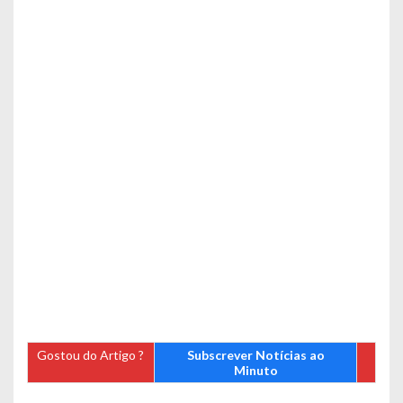
Gostou do Artigo ?
Subscrever Notícias ao
Minuto