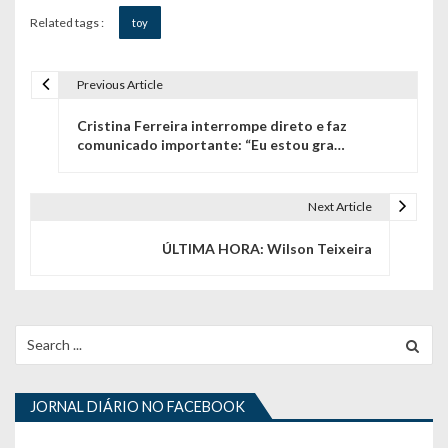
Related tags :
toy
Previous Article
N
Cristina Ferreira interrompe direto e faz
a
comunicado importante: “Eu estou gra…
v
e
Next Article
g
ÚLTIMA HORA: Wilson Teixeira
a
ç
Search
ã
for:
o
JORNAL DIÁRIO NO FACEBOOK
d