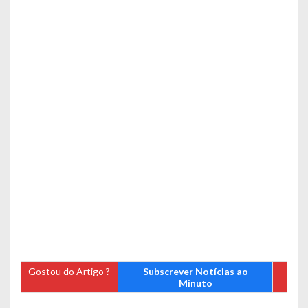
Gostou do Artigo ?
Subscrever Notícias ao
Minuto