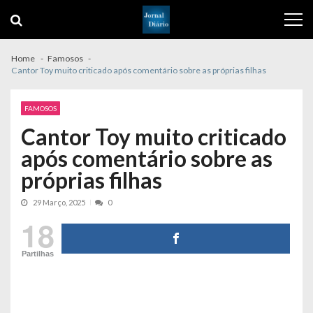
Skip
Skip
to
to
navigation
content
Home
Famosos
Cantor Toy muito criticado após comentário sobre as próprias filhas
FAMOSOS
Cantor Toy muito criticado
após comentário sobre as
próprias filhas
29 Março, 2025
0
18
Partilhas