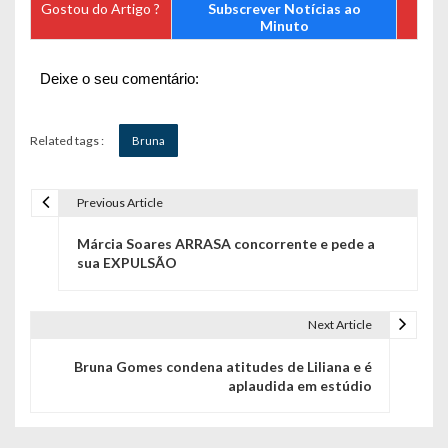
Gostou do Artigo ?
Subscrever Notícias ao
Minuto
Deixe o seu comentário:
Related tags :
Bruna
Previous Article
N
Márcia Soares ARRASA concorrente e pede a
a
sua EXPULSÃO
v
e
Next Article
g
Bruna Gomes condena atitudes de Liliana e é
aplaudida em estúdio
a
ç