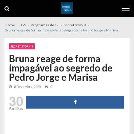
Skip
Skip
to
to
navigation
content
Home
TVI
Programas de Tv
Secret Story 9
Bruna reage de forma impagável ao segredo de Pedro Jorge e Marisa
SECRET STORY 9
Bruna reage de forma
impagável ao segredo de
Pedro Jorge e Marisa
8 Dezembro, 2025
0
30
Partilhas