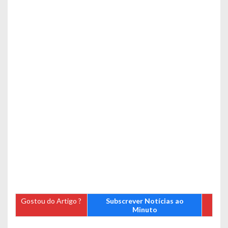
Gostou do Artigo ?
Subscrever Notícias ao
Minuto