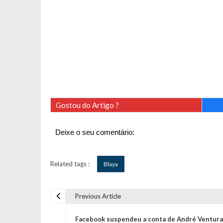
Gostou do Artigo ?
Deixe o seu comentário:
Related tags :
Blaya
Previous Article
N
Facebook suspendeu a conta de André Ventura