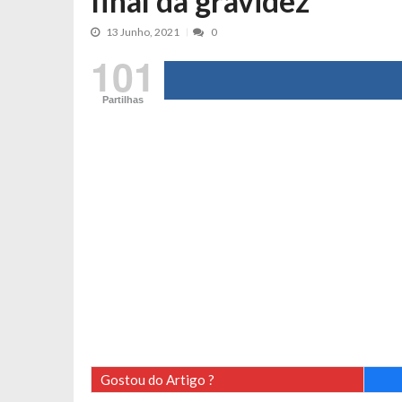
final da gravidez
Tânia Laranjo protagoniza novo mo
13 Junho, 2021
0
Cristina Ferreira faz aviso sério sob
101
Aproximação? Margarida Corceiro “v
Grávida? Noélia Pereira faz revelaç
Partilhas
Catarina Miranda critica trabalho
Andrea Soares revela que esteve gr
Maria Botelho Moniz coloca ‘pontos
Sara Santos fica em “pânico” durant
Filipe Delgado volta a imitar o inst
Gonçalo Quinaz CRITICA “dança” d
Catarina Miranda revela “cachet” ap
PSP já tomou medidas em relação a
Inês e Dylan divertem fãs com vídeo
Diogo ARRASA Ariana: “Tu sabias q
Gostou do Artigo ?
Nem vai acreditar na atual profissã