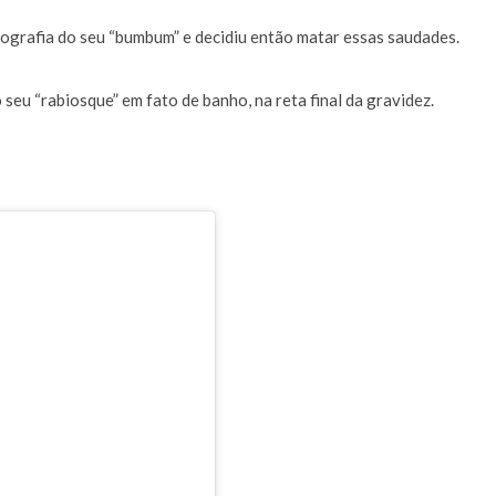
a de 400 euros POR DIA enquanto comentador na TVI
30 JANEIRO, 2026
tografia do seu “bumbum” e decidiu então matar essas saudades.
seu “rabiosque” em fato de banho, na reta final da gravidez.