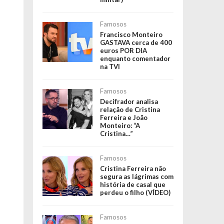
Famosos
Francisco Monteiro
GASTAVA cerca de 400
euros POR DIA
enquanto comentador
na TVI
Famosos
Decifrador analisa
relação de Cristina
Ferreira e João
Monteiro: “A
Cristina…”
Famosos
Cristina Ferreira não
segura as lágrimas com
história de casal que
perdeu o filho (VÍDEO)
Famosos