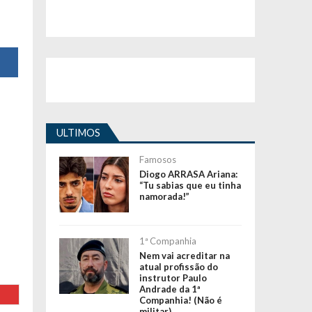
ULTIMOS
Famosos
Diogo ARRASA Ariana:
“Tu sabias que eu tinha
namorada!”
1ª Companhia
Nem vai acreditar na
atual profissão do
instrutor Paulo
Andrade da 1ª
Companhia! (Não é
militar)