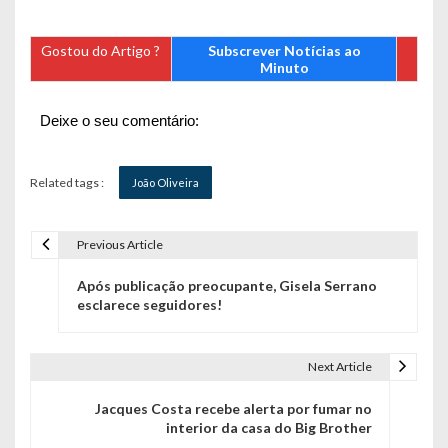
Gostou do Artigo ?
Subscrever Notícias ao
Minuto
Deixe o seu comentário:
Related tags :
João Oliveira
Previous Article
N
Após publicação preocupante, Gisela Serrano
a
esclarece seguidores!
v
e
Next Article
g
Jacques Costa recebe alerta por fumar no
interior da casa do Big Brother
a