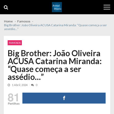
Skip
Skip
to
to
navigation
content
Home
Famosos
Big Brother: João Oliveira ACUSA Catarina Miranda: “Quase começa a ser
assédio…”
FAMOSOS
Big Brother: João Oliveira
ACUSA Catarina Miranda:
“Quase começa a ser
assédio…”
1 Abril, 2024
0
81
Partilhas